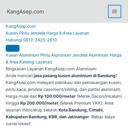
Skip
to
KangAsep.com
content
Kang
Asep.com
Kusen
Pintu
Jendela
Harga & Area
Layanan
Hubungi 0812-2425-2610
Kusen Aluminium
Pintu Aluminium
Jendela Aluminium
Harga
& Area
Katalog Layanan
Ringkasan Layanan KangAsep.com Aluminium:
Anda mencari
jasa pasang kusen aluminium di Bandung
?
KangAsep.com melayani pabrikasi dan pemasangan
kusen,
pintu kaca, jendela casement/sliding
, dan
partisi aluminium
.
Harga mulai dari
Rp 100.000/meter
(Merek Dacon/Inkalum)
hingga
Rp 200.000/meter
(Merek Premium YKK). Area
layanan mencakup seluruh
Kota Bandung, Cimahi,
Kabupaten Bandung, KBB, dan Jatinangor
. Bebas biaya
survei lokasi!