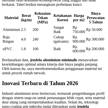
memiliki rasio kekuatan-terhadap-berat yang unggul dan tidak
berkarat. Tabel berikut merangkum perbedaan kunci:
Kekuatan
Biaya
Berat
Ketahanan
Harga
Material
Tekan
Perawatan
(kg/m)
Korosi
per m2
(MPa)
5 Tahun
Sangat
Rp
Aluminium
2.5
200
Rp 50.000
Baik
750.000
Baja
Cukup
Rp
4.0
240
Rp 300.000
Ringan
(galvanis)
900.000
Rp
uPVC
1.8
100
Baik
Rp 200.000
600.000
Berdasarkan data,
jendela aluminium minimalis
menawarkan
keseimbangan optimal antara kinerja dan biaya jangka panjang.
Oleh karena itu, saya merekomendasikan penggunaan material ini
untuk proyek rumah mewah.
Inovasi Terbaru di Tahun 2026
Industri aluminium terus berinovasi, termasuk pengembangan profil
dengan sistem snap-on untuk pemasangan lebih cepat, serta material
daur ulang yang mempertahankan kualitas. Selain itu, teknologi
nano-coating anti mikroba mulai diterapkan pada
jendela