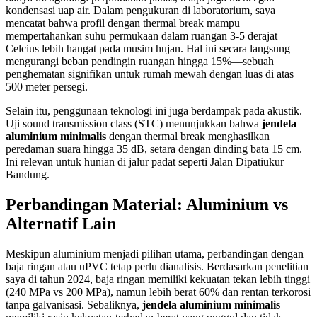
kondensasi uap air. Dalam pengukuran di laboratorium, saya
mencatat bahwa profil dengan thermal break mampu
mempertahankan suhu permukaan dalam ruangan 3-5 derajat
Celcius lebih hangat pada musim hujan. Hal ini secara langsung
mengurangi beban pendingin ruangan hingga 15%—sebuah
penghematan signifikan untuk rumah mewah dengan luas di atas
500 meter persegi.
Selain itu, penggunaan teknologi ini juga berdampak pada akustik.
Uji sound transmission class (STC) menunjukkan bahwa
jendela
aluminium minimalis
dengan thermal break menghasilkan
peredaman suara hingga 35 dB, setara dengan dinding bata 15 cm.
Ini relevan untuk hunian di jalur padat seperti Jalan Dipatiukur
Bandung.
Perbandingan Material: Aluminium vs
Alternatif Lain
Meskipun aluminium menjadi pilihan utama, perbandingan dengan
baja ringan atau uPVC tetap perlu dianalisis. Berdasarkan penelitian
saya di tahun 2024, baja ringan memiliki kekuatan tekan lebih tinggi
(240 MPa vs 200 MPa), namun lebih berat 60% dan rentan terkorosi
tanpa galvanisasi. Sebaliknya,
jendela aluminium minimalis