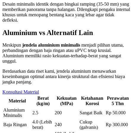
Desain minimalis identik dengan bingkai ramping (35-50 mm) yang
memberikan panorama tanpa halangan. Dilengkapi pengaku internal
khusus untuk menopang bentang kaca yang lebar agar tidak
defleksi.
Aluminium vs Alternatif Lain
Meskipun
jendela aluminium minimalis
menjadi pilihan utama,
perbandingan dengan baja ringan atau uPVC tetap krusial.
Aluminium memiliki rasio kekuatan-terhadap-berat yang sangat
unggul.
Berdasarkan data riset kami, jendela aluminium menawarkan
keseimbangan optimal antara kinerja struktural dan efisiensi biaya
jangka panjang.
Konsultasi Material
Berat
Kekuatan
Ketahanan
Perawatan
Material
(kg/m)
(MPa)
Korosi
5 Thn
Aluminium
2.5
200
Sangat Baik
Rp 50.000
Minimalis
4.0 (Lebih
Cukup
Baja Ringan
240
Rp 300.000
berat)
(galvanis)