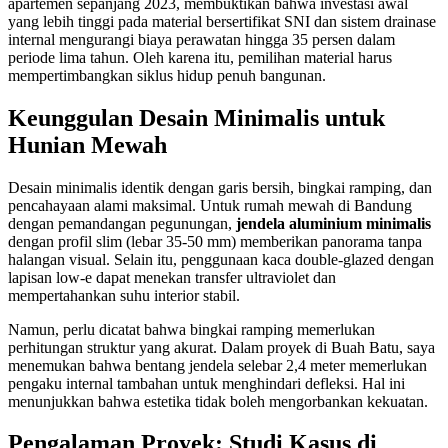
apartemen sepanjang 2023, membuktikan bahwa investasi awal
yang lebih tinggi pada material bersertifikat SNI dan sistem drainase
internal mengurangi biaya perawatan hingga 35 persen dalam
periode lima tahun. Oleh karena itu, pemilihan material harus
mempertimbangkan siklus hidup penuh bangunan.
Keunggulan Desain Minimalis untuk
Hunian Mewah
Desain minimalis identik dengan garis bersih, bingkai ramping, dan
pencahayaan alami maksimal. Untuk rumah mewah di Bandung
dengan pemandangan pegunungan,
jendela aluminium minimalis
dengan profil slim (lebar 35-50 mm) memberikan panorama tanpa
halangan visual. Selain itu, penggunaan kaca double-glazed dengan
lapisan low-e dapat menekan transfer ultraviolet dan
mempertahankan suhu interior stabil.
Namun, perlu dicatat bahwa bingkai ramping memerlukan
perhitungan struktur yang akurat. Dalam proyek di Buah Batu, saya
menemukan bahwa bentang jendela selebar 2,4 meter memerlukan
pengaku internal tambahan untuk menghindari defleksi. Hal ini
menunjukkan bahwa estetika tidak boleh mengorbankan kekuatan.
Pengalaman Proyek: Studi Kasus di