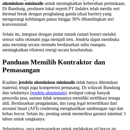
aluminium minimalis
untuk meningkatkan kebersihan permukaan.
Di Bandung, produsen lokal seperti PT Indalex telah merilis seri
thermal break dengan penghalang ganda (dual barrier) yang
mengurangi kehilangan panas hingga 30% dibandingkan seri
konvensional.
Selain itu, integrasi dengan pintar rumah (smart home) melalui
sensor suhu otomatis juga menjadi tren. Jendela dapat membuka
atau menutup secara otomatis berdasarkan suhu ruangan,
meningkatkan efisiensi energi secara keseluruhan.
Panduan Memilih Kontraktor dan
Pemasangan
Kualitas
jendela aluminium minimalis
tidak hanya ditentukan
material, tetapi juga kompetensi pemasang. Di wilayah Bandung
dan sekitarnya (
jendela aluminium
), terdapat cukup banyak
penyedia jasa, namun tidak semuanya memiliki sertifikasi tenaga
ahli. Berdasarkan pengalaman, tim yang legal tersertifikasi dari
asosiasi fasad (AFI) cenderung menghasilkan sambungan rapi dan
bebas bocor. Selain itu, penting untuk memeriksa garansi minimal 3
tahun untuk rangkanya.
Selanjutnya, saya menyarankan untuk melakukan uji bocor air