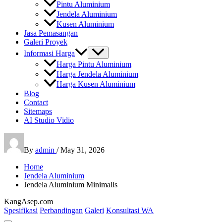
Pintu Aluminium
Jendela Aluminium
Kusen Aluminium
Jasa Pemasangan
Galeri Proyek
Informasi Harga
Harga Pintu Aluminium
Harga Jendela Aluminium
Harga Kusen Aluminium
Blog
Contact
Sitemaps
AI Studio Vidio
By
admin
/
May 31, 2026
Home
Jendela Aluminium
Jendela Aluminium Minimalis
KangAsep
.com
Spesifikasi
Perbandingan
Galeri
Konsultasi WA