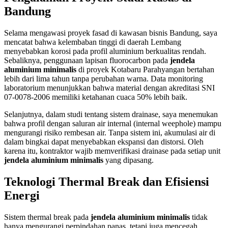
Bandung
Selama mengawasi proyek fasad di kawasan bisnis Bandung, saya
mencatat bahwa kelembaban tinggi di daerah Lembang
menyebabkan korosi pada profil aluminium berkualitas rendah.
Sebaliknya, penggunaan lapisan fluorocarbon pada
jendela
aluminium minimalis
di proyek Kotabaru Parahyangan bertahan
lebih dari lima tahun tanpa perubahan warna. Data monitoring
laboratorium menunjukkan bahwa material dengan akreditasi SNI
07-0078-2006 memiliki ketahanan cuaca 50% lebih baik.
Selanjutnya, dalam studi tentang sistem drainase, saya menemukan
bahwa profil dengan saluran air internal (internal weephole) mampu
mengurangi risiko rembesan air. Tanpa sistem ini, akumulasi air di
dalam bingkai dapat menyebabkan ekspansi dan distorsi. Oleh
karena itu, kontraktor wajib memverifikasi drainase pada setiap unit
jendela aluminium minimalis
yang dipasang.
Teknologi Thermal Break dan Efisiensi
Energi
Sistem thermal break pada
jendela aluminium minimalis
tidak
hanya mengurangi perpindahan panas, tetapi juga mencegah