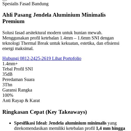
Spesialis Fasad Bandung
Ahli Pasang
Jendela Aluminium Minimalis
Premium
Solusi fasad arsitektural modern untuk hunian mewah.
Menggunakan profil ketebalan 1.4mm – 1.6mm SNI dengan
teknologi Thermal Break untuk kekuatan, estetika, dan efisiensi
energi maksimal.
Hubungi 0812-2425-2619
Lihat Portofolio
1.4
mm+
Tebal Profil SNI
35
dB
Peredaman Suara
3
Thn
Garansi Rangka
100
%
Anti Rayap & Karat
Ringkasan Cepat (Key Takeaways)
Spesifikasi Ideal:
Jendela aluminium minimalis
yang
direkomendasikan memiliki ketebalan profil
1,4 mm hingga