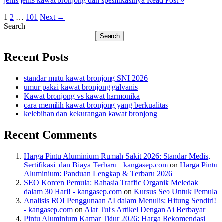
jenis jenis kawat bronjong dan spesifikasinya
Read Post »
1
2
…
101
Next
→
Search
Search
Recent Posts
standar mutu kawat bronjong SNI 2026
umur pakai kawat bronjong galvanis
Kawat bronjong vs kawat harmonika
cara memilih kawat bronjong yang berkualitas
kelebihan dan kekurangan kawat bronjong
Recent Comments
Harga Pintu Aluminium Rumah Sakit 2026: Standar Medis,
Sertifikasi, dan Biaya Terbaru - kangasep.com
on
Harga Pintu
Aluminium: Panduan Lengkap & Terbaru 2026
SEO Konten Pemula: Rahasia Traffic Organik Meledak
dalam 30 Hari! - kangasep.com
on
Kursus Seo Untuk Pemula
Analisis ROI Penggunaan AI dalam Menulis: Hitung Sendiri!
- kangasep.com
on
Alat Tulis Artikel Dengan Ai Berbayar
Pintu Aluminium Kamar Tidur 2026: Harga Rekomendasi