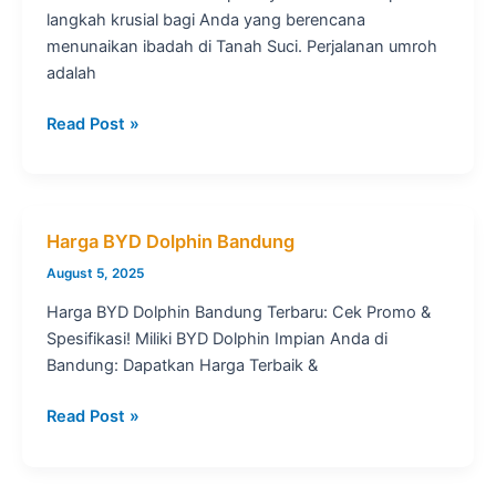
langkah krusial bagi Anda yang berencana
menunaikan ibadah di Tanah Suci. Perjalanan umroh
adalah
Travel
Read Post »
Umroh
Terpercaya
Jakarta:
Nyaman
Harga BYD Dolphin Bandung
&
August 5, 2025
Aman
Ibadah
Harga BYD Dolphin Bandung Terbaru: Cek Promo &
Anda
Spesifikasi! Miliki BYD Dolphin Impian Anda di
Bandung: Dapatkan Harga Terbaik &
Harga
Read Post »
BYD
Dolphin
Bandung