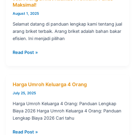
Maksimal!
August 1, 2025
Selamat datang di panduan lengkap kami tentang jual
arang briket terbaik. Arang briket adalah bahan bakar
efisien. Ini menjadi pilihan
Jual
Read Post »
Arang
Briket
Kualitas
Premium:
Harga Umroh Keluarga 4 Orang
Panas
July 25, 2025
Maksimal!
Harga Umroh Keluarga 4 Orang: Panduan Lengkap
Biaya 2026 Harga Umroh Keluarga 4 Orang: Panduan
Lengkap Biaya 2026 Cari tahu
Harga
Read Post »