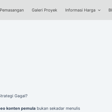
 Pemasangan
Galeri Proyek
Informasi Harga
B
trategi Gagal?
seo konten pemula
bukan sekadar menulis