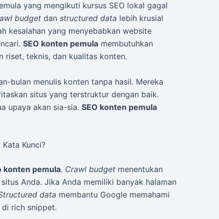
 pemula yang mengikuti kursus SEO lokal gagal
rawl budget
dan
structured data
lebih krusial
buah kesalahan yang menyebabkan website
ncari.
SEO konten pemula
membutuhkan
iset, teknis, dan kualitas konten.
-bulan menulis konten tanpa hasil. Mereka
askan situs yang terstruktur dengan baik.
a upaya akan sia-sia.
SEO konten pemula
 Kata Kunci?
o konten pemula
.
Crawl budget
menentukan
 situs Anda. Jika Anda memiliki banyak halaman
Structured data
membantu Google memahami
i rich snippet.