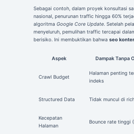
Sebagai contoh, dalam proyek konsultasi 
nasional, penurunan traffic hingga 60% ter
algoritma
Google Core Update
. Setelah pel
menyeluruh, pemulihan traffic tercapai dal
berisiko. Ini membuktikan bahwa
seo konte
Aspek
Dampak Tanpa O
Halaman penting te
Crawl Budget
indeks
Structured Data
Tidak muncul di ric
Kecepatan
Bounce rate tinggi
Halaman