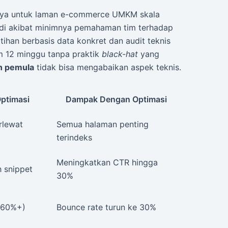
saya untuk laman e-commerce UMKM skala
jadi akibat minimnya pemahaman tim terhadap
atihan berbasis data konkret dan audit teknis
am 12 minggu tanpa praktik
black-hat
yang
n pemula
tidak bisa mengabaikan aspek teknis.
ptimasi
Dampak Dengan Optimasi
rlewat
Semua halaman penting
terindeks
Meningkatkan CTR hingga
h snippet
30%
 (60%+)
Bounce rate turun ke 30%