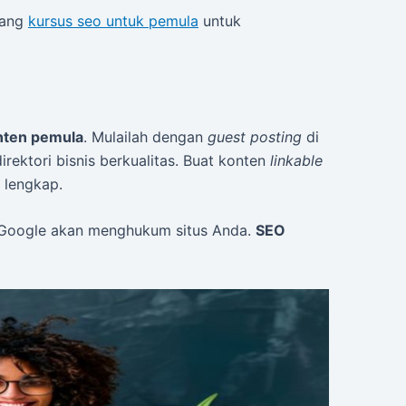
ntang
kursus seo untuk pemula
untuk
nten pemula
. Mulailah dengan
guest posting
di
irektori bisnis berkualitas. Buat konten
linkable
n lengkap.
. Google akan menghukum situs Anda.
SEO