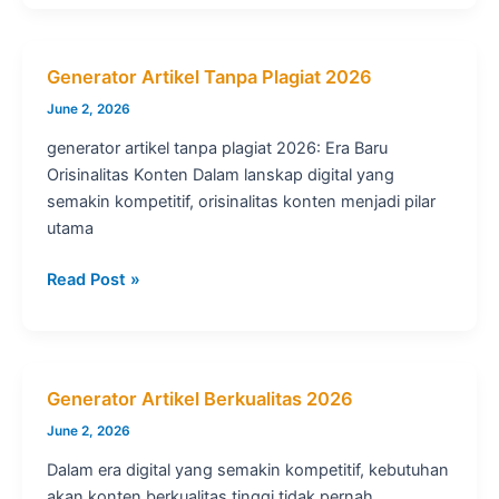
Artikel
Profesional:
Panduan
Generator Artikel Tanpa Plagiat 2026
Lengkap
June 2, 2026
Memilih
Layanan
generator artikel tanpa plagiat 2026: Era Baru
Penulisan
Orisinalitas Konten Dalam lanskap digital yang
Konten
semakin kompetitif, orisinalitas konten menjadi pilar
SEO
utama
&
Copywriting
Generator
Read Post »
Terbaik
Artikel
Tanpa
Plagiat
2026
Generator Artikel Berkualitas 2026
June 2, 2026
Dalam era digital yang semakin kompetitif, kebutuhan
akan konten berkualitas tinggi tidak pernah