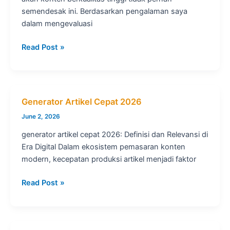
semendesak ini. Berdasarkan pengalaman saya
dalam mengevaluasi
Generator
Read Post »
Artikel
Berkualitas
2026
Generator Artikel Cepat 2026
June 2, 2026
generator artikel cepat 2026: Definisi dan Relevansi di
Era Digital Dalam ekosistem pemasaran konten
modern, kecepatan produksi artikel menjadi faktor
Generator
Read Post »
Artikel
Cepat
2026