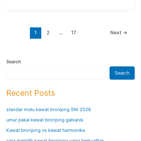
Artikel
Multi
Bahasa
2026
1
2
…
17
Next
→
Search
Search
Recent Posts
standar mutu kawat bronjong SNI 2026
umur pakai kawat bronjong galvanis
Kawat bronjong vs kawat harmonika
cara memilih kawat bronjong yang berkualitas