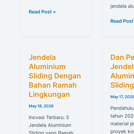
jendela a
Fungsi
Read Post »
Jendela
Exploring
Read Post
Aluminium
the
Sliding
Dominant
Dalam
2026
Efisiensi
Sliding
Jendela
Dan Pe
Energi
Aluminiu
Aluminium
Jendel
Window
Sliding Dengan
Alumi
Trends
Bahan Ramah
Sliding
Lingkungan
May 17, 202
May 18, 2026
Pendahulu
tahun 202
Inovasi Terbaru: 5
material j
Jendela Aluminium
proyek kon
Sliding yang Ramah