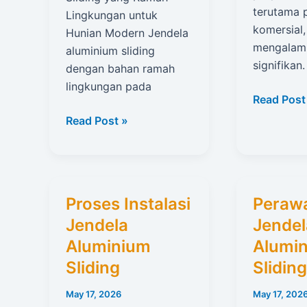
terutama 
Lingkungan untuk
komersial,
Hunian Modern Jendela
mengalami
aluminium sliding
signifikan
dengan bahan ramah
lingkungan pada
Dan
Read Post
Perforasi
Jendela
Read Post »
Jendela
Aluminium
Aluminiu
Sliding
Sliding
Dengan
Bahan
Proses Instalasi
Peraw
Ramah
Jendela
Jendel
Lingkungan
Aluminium
Alumi
Sliding
Sliding
May 17, 2026
May 17, 202