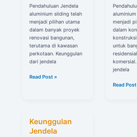
Pendahuluan Jendela
Pendahulu
aluminium sliding telah
aluminium 
menjadi pilihan utama
menjadi pi
dalam banyak proyek
dalam kon
renovasi bangunan,
konstruks
terutama di kawasan
untuk ban
perkotaan. Keunggulan
residensi
dari jendela
komersial.
jendela
Proses
Read Post »
Instalasi
Perawata
Read Post
Jendela
Jendela
Aluminium
Aluminiu
Sliding
Sliding
Keunggulan
Jendela