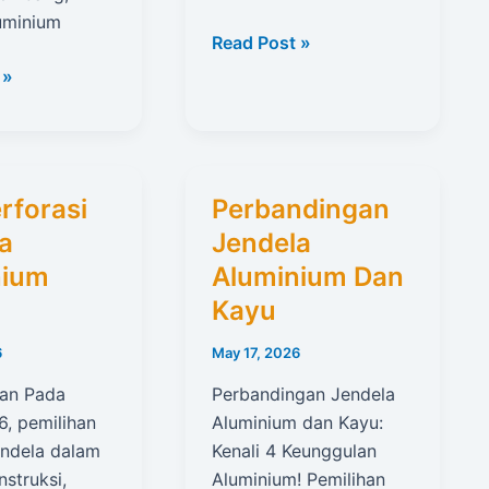
luminium
Nilai
Read Post »
Investasi
 »
Jendela
Aluminium
Sliding
rforasi
Perbandingan
m
a
Jendela
nium
Aluminium Dan
Kayu
6
May 17, 2026
an Pada
Perbandingan Jendela
6, pemilihan
Aluminium dan Kayu:
endela dalam
Kenali 4 Keunggulan
struksi,
Aluminium! Pemilihan