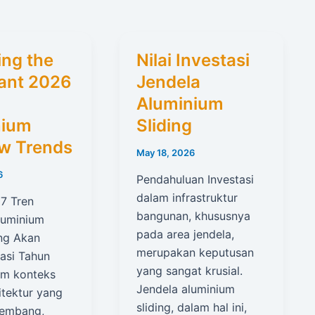
ing the
Nilai Investasi
ant 2026
Jendela
Aluminium
nium
Sliding
w Trends
May 18, 2026
6
Pendahuluan Investasi
dalam infrastruktur
 7 Tren
bangunan, khususnya
luminium
pada area jendela,
ang Akan
merupakan keputusan
asi Tahun
yang sangat krusial.
m konteks
Jendela aluminium
itektur yang
sliding, dalam hal ini,
kembang,