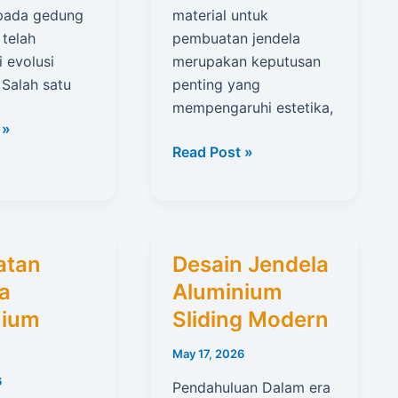
pada gedung
material untuk
 telah
pembuatan jendela
 evolusi
merupakan keputusan
. Salah satu
penting yang
mempengaruhi estetika,
 »
Perbandingan
Read Post »
Jendela
m
Aluminium
Dan
Kayu
atan
Desain Jendela
a
Aluminium
nium
Sliding Modern
May 17, 2026
6
Pendahuluan Dalam era