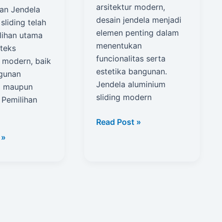
arsitektur modern,
an Jendela
desain jendela menjadi
sliding telah
elemen penting dalam
lihan utama
menentukan
teks
funcionalitas serta
i modern, baik
estetika bangunan.
gunan
Jendela aluminium
al maupun
sliding modern
 Pemilihan
Desain
Read Post »
Jendela
n
 »
Aluminium
Sliding
m
Modern