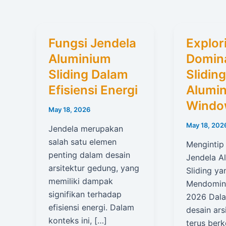
Fungsi Jendela
Explor
Aluminium
Domin
Sliding Dalam
Sliding
Efisiensi Energi
Alumi
Windo
May 18, 2026
May 18, 202
Jendela merupakan
salah satu elemen
Mengintip
penting dalam desain
Jendela A
arsitektur gedung, yang
Sliding y
memiliki dampak
Mendomin
signifikan terhadap
2026 Dala
efisiensi energi. Dalam
desain ars
konteks ini, […]
terus ber