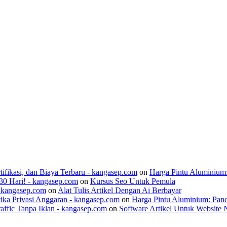
ifikasi, dan Biaya Terbaru - kangasep.com
on
Harga Pintu Aluminium
30 Hari! - kangasep.com
on
Kursus Seo Untuk Pemula
- kangasep.com
on
Alat Tulis Artikel Dengan Ai Berbayar
ika Privasi Anggaran - kangasep.com
on
Harga Pintu Aluminium: Pan
raffic Tanpa Iklan - kangasep.com
on
Software Artikel Untuk Website 