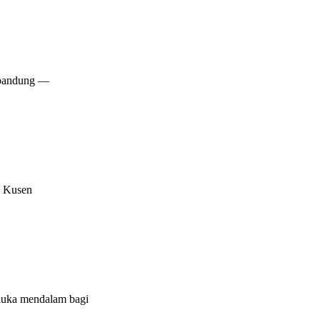
 bandung —
o Kusen
 duka mendalam bagi