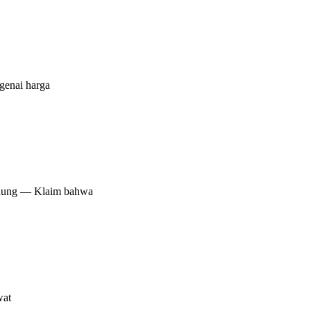
genai harga
andung — Klaim bahwa
wat