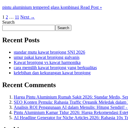
pintu aluminium tempered glass kombinasi
Read Post »
1
2
…
11
Next
→
Search
Search
Recent Posts
standar mutu kawat bronjong SNI 2026
umur pakai kawat bronjong galvanis
Kawat bronjong vs kawat harmonika
cara memilih kawat bronjong yang berkualitas
kelebihan dan kekurangan kawat bronjong
Recent Comments
Harga Pintu Aluminium Rumah Sakit 2026: Standar Medis, Sert
SEO Konten Pemula: Rahasia Traffic Organik Meledak dalam 
Analisis ROI Penggunaan AI dalam Menulis: Hitung Sendiri! 
Pintu Aluminium Kamar Tidur 2026: Harga Rekomendasi Estet
AI Headline Generator for Niche Articles 2026: Rahasia 10x T