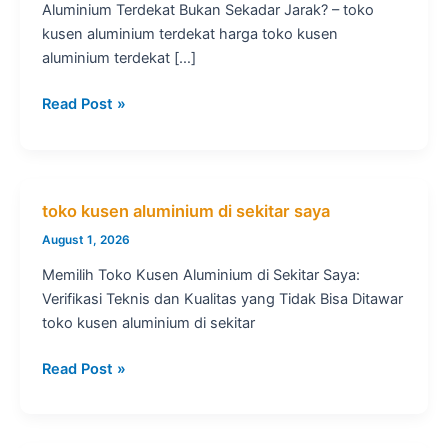
Aluminium Terdekat Bukan Sekadar Jarak? – toko
kusen aluminium terdekat harga toko kusen
aluminium terdekat […]
toko
Read Post »
kusen
aluminium
terdekat
harga
toko kusen aluminium di sekitar saya
August 1, 2026
Memilih Toko Kusen Aluminium di Sekitar Saya:
Verifikasi Teknis dan Kualitas yang Tidak Bisa Ditawar
toko kusen aluminium di sekitar
toko
Read Post »
kusen
aluminium
di