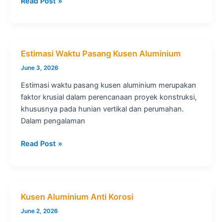
Toko
Read Post »
Kusen
Aluminium
Terdekat
Estimasi Waktu Pasang Kusen Aluminium
June 3, 2026
Estimasi waktu pasang kusen aluminium merupakan
faktor krusial dalam perencanaan proyek konstruksi,
khususnya pada hunian vertikal dan perumahan.
Dalam pengalaman
Estimasi
Read Post »
Waktu
Pasang
Kusen
Aluminium
Kusen Aluminium Anti Korosi
June 2, 2026