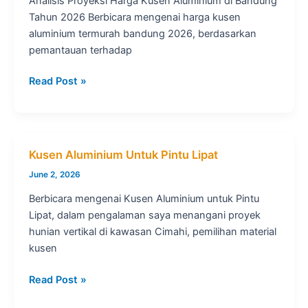
Analisis Proyeksi Harga Kusen Aluminium di Bandung
Tahun 2026 Berbicara mengenai harga kusen
aluminium termurah bandung 2026, berdasarkan
pemantauan terhadap
Harga
Read Post »
Kusen
Aluminium
Termurah
Bandung
Kusen Aluminium Untuk Pintu Lipat
2026
June 2, 2026
Berbicara mengenai Kusen Aluminium untuk Pintu
Lipat, dalam pengalaman saya menangani proyek
hunian vertikal di kawasan Cimahi, pemilihan material
kusen
Kusen
Read Post »
Aluminium