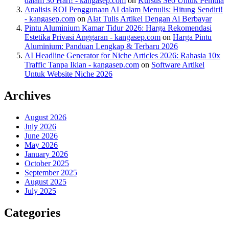
dalam 30 Hari! - kangasep.com
on
Kursus Seo Untuk Pemula
Analisis ROI Penggunaan AI dalam Menulis: Hitung Sendiri!
- kangasep.com
on
Alat Tulis Artikel Dengan Ai Berbayar
Pintu Aluminium Kamar Tidur 2026: Harga Rekomendasi
Estetika Privasi Anggaran - kangasep.com
on
Harga Pintu
Aluminium: Panduan Lengkap & Terbaru 2026
AI Headline Generator for Niche Articles 2026: Rahasia 10x
Traffic Tanpa Iklan - kangasep.com
on
Software Artikel
Untuk Website Niche 2026
Archives
August 2026
July 2026
June 2026
May 2026
January 2026
October 2025
September 2025
August 2025
July 2025
Categories