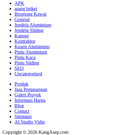
APK
arang briket
Bronjong Kawat
General
Jendela Aluminium
Jendela Sliding
Kanopi
Kontraktor
Kusen Aluminium
Pintu Aluminium
Pintu Kaca
Pintu Sliding
SEO
Uncategorized
Produk
Jasa Pemasangan
Galeri Proyek
Informasi Harga
Blog
Contact
Sitemaps
AI Studio Vidio
Copyright © 2026 KangAsep.com