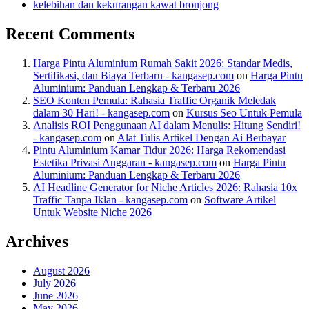
kelebihan dan kekurangan kawat bronjong
Recent Comments
Harga Pintu Aluminium Rumah Sakit 2026: Standar Medis,
Sertifikasi, dan Biaya Terbaru - kangasep.com
on
Harga Pintu
Aluminium: Panduan Lengkap & Terbaru 2026
SEO Konten Pemula: Rahasia Traffic Organik Meledak
dalam 30 Hari! - kangasep.com
on
Kursus Seo Untuk Pemula
Analisis ROI Penggunaan AI dalam Menulis: Hitung Sendiri!
- kangasep.com
on
Alat Tulis Artikel Dengan Ai Berbayar
Pintu Aluminium Kamar Tidur 2026: Harga Rekomendasi
Estetika Privasi Anggaran - kangasep.com
on
Harga Pintu
Aluminium: Panduan Lengkap & Terbaru 2026
AI Headline Generator for Niche Articles 2026: Rahasia 10x
Traffic Tanpa Iklan - kangasep.com
on
Software Artikel
Untuk Website Niche 2026
Archives
August 2026
July 2026
June 2026
May 2026