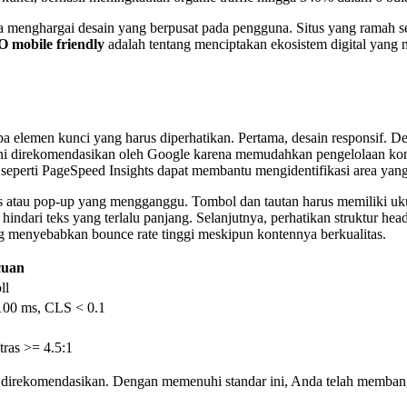
 menghargai desain yang berpusat pada pengguna. Situs yang ramah se
 mobile friendly
adalah tentang menciptakan ekosistem digital yang
pa elemen kunci yang harus diperhatikan. Pertama, desain responsif.
an ini direkomendasikan oleh Google karena memudahkan pengelolaan k
 seperti PageSpeed Insights dapat membantu mengidentifikasi area yang 
eks atau pop-up yang mengganggu. Tombol dan tautan harus memiliki uk
 hindari teks yang terlalu panjang. Selanjutnya, perhatikan struktur 
 menyebabkan bounce rate tinggi meskipun kontennya berkualitas.
cuan
ll
100 ms, CLS < 0.1
tras >= 4.5:1
ng direkomendasikan. Dengan memenuhi standar ini, Anda telah memban