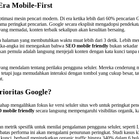
Era Mobile-First
imasi mesin pencari modern. Di era ketika lebih dari 60% pencarian G
 peringkat pencarian. Google secara eksplisit mengadopsi pendekatan m
ang memadai, konten terbaik sekalipun akan kesulitan bersaing.
kan halaman yang membutuhkan waktu muat lebih dari 3 detik. Lebih m
Angka-angka ini menegaskan bahwa
SEO mobile friendly
bukan sekadar 
ukan pemula adalah langsung menjejali konten dengan kata kunci tanp
ang mendalam tentang perilaku pengguna seluler. Mereka cenderung menca
 tetapi juga memudahkan interaksi dengan tombol yang cukup besar, tat
t.
ioritas Google?
ahap mengalihkan fokus ke versi seluler situs web untuk peringkat pen
 mobile friendly
secara langsung mempengaruhi visibilitas organik, k
 metrik spesifik untuk menilai pengalaman pengguna seluler, seperti L
atas performa ini akan mengalami penurunan peringkat. Studi kasus k
ta kunci, berhasil meningkatkan organic traffic hingga 340% dalam 6 bula