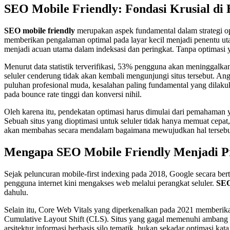
SEO Mobile Friendly: Fondasi Krusial di 
SEO mobile friendly
merupakan aspek fundamental dalam strategi opt
memberikan pengalaman optimal pada layar kecil menjadi penentu utama
menjadi acuan utama dalam indeksasi dan peringkat. Tanpa optimasi y
Menurut data statistik terverifikasi, 53% pengguna akan meninggal
seluler cenderung tidak akan kembali mengunjungi situs tersebut. 
puluhan profesional muda, kesalahan paling fundamental yang dilak
pada bounce rate tinggi dan konversi nihil.
Oleh karena itu, pendekatan optimasi harus dimulai dari pemahaman y
Sebuah situs yang dioptimasi untuk seluler tidak hanya memuat cepat,
akan membahas secara mendalam bagaimana mewujudkan hal tersebu
Mengapa SEO Mobile Friendly Menjadi Pr
Sejak peluncuran mobile-first indexing pada 2018, Google secara bert
pengguna internet kini mengakses web melalui perangkat seluler.
SEO
dahulu.
Selain itu, Core Web Vitals yang diperkenalkan pada 2021 memberikan
Cumulative Layout Shift (CLS). Situs yang gagal memenuhi ambang b
arsitektur informasi berbasis silo tematik, bukan sekadar optimasi ka