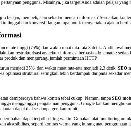
s pertanyaan pengguna. Misalnya, jika target Anda adalah pelajar yang
gin belajar, membeli, atau sekadar mencari informasi? Sesuaikan konte
ktu tinggal dan konversi. Jangan lupa untuk menyertakan ajakan bertin
nformasi
ce rate tinggi (75%) dan waktu muat rata-rata 8 detik. Audit awal me
n restrukturisasi arsitektur informasi berbasis silo tematik: setiap k
ambar produk dan mengurangi jumlah permintaan HTTP.
urun menjadi 35%, dan waktu muat rata-rata menjadi 2,3 detik.
SEO mo
ahwa optimasi struktural seringkali lebih berdampak daripada sekadar m
atan demipercaya bahwa konten tebal cukup. Namun, tanpa
SEO mobi
sehingga mengganggu pengalaman pengguna. Google bahkan menghukum
tautan dapat diakses tanpa gerakan rumit.
na perubahan dapat terjadi seiring waktu. Gunakan alat monitoring unt
kan aksesibilitas, seperti kontras warna yang kurang atau penggunaan t