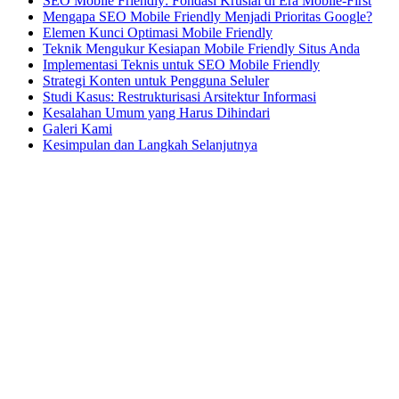
SEO Mobile Friendly: Fondasi Krusial di Era Mobile-First
Mengapa SEO Mobile Friendly Menjadi Prioritas Google?
Elemen Kunci Optimasi Mobile Friendly
Teknik Mengukur Kesiapan Mobile Friendly Situs Anda
Implementasi Teknis untuk SEO Mobile Friendly
Strategi Konten untuk Pengguna Seluler
Studi Kasus: Restrukturisasi Arsitektur Informasi
Kesalahan Umum yang Harus Dihindari
Galeri Kami
Kesimpulan dan Langkah Selanjutnya