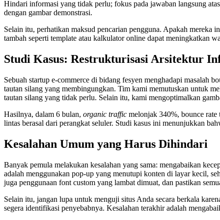
Hindari informasi yang tidak perlu; fokus pada jawaban langsung ata
dengan gambar demonstrasi.
Selain itu, perhatikan maksud pencarian pengguna. Apakah mereka in
tambah seperti template atau kalkulator online dapat meningkatkan wa
Studi Kasus: Restrukturisasi Arsitektur I
Sebuah startup e-commerce di bidang fesyen menghadapi masalah boun
tautan silang yang membingungkan. Tim kami memutuskan untuk melakuka
tautan silang yang tidak perlu. Selain itu, kami mengoptimalkan g
Hasilnya, dalam 6 bulan,
organic traffic
melonjak 340%, bounce rate t
lintas berasal dari perangkat seluler. Studi kasus ini menunjukkan b
Kesalahan Umum yang Harus Dihindari
Banyak pemula melakukan kesalahan yang sama: mengabaikan kecep
adalah menggunakan pop-up yang menutupi konten di layar kecil, 
juga penggunaan font custom yang lambat dimuat, dan pastikan semua 
Selain itu, jangan lupa untuk menguji situs Anda secara berkala kare
segera identifikasi penyebabnya. Kesalahan terakhir adalah mengabai