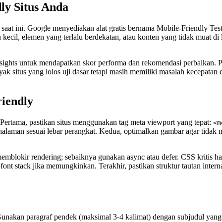
ly Situs Anda
 saat ini. Google menyediakan alat gratis bernama Mobile-Friendly T
lu kecil, elemen yang terlalu berdekatan, atau konten yang tidak muat 
sights untuk mendapatkan skor performa dan rekomendasi perbaikan. P
 situs yang lolos uji dasar tetapi masih memiliki masalah kecepatan d
iendly
 Pertama, pastikan situs menggunakan tag meta viewport yang tepat:
<m
 halaman sesuai lebar perangkat. Kedua, optimalkan gambar agar tid
mblokir rendering; sebaiknya gunakan async atau defer. CSS kritis harus
ont stack jika memungkinkan. Terakhir, pastikan struktur tautan inter
 Gunakan paragraf pendek (maksimal 3-4 kalimat) dengan subjudul yang 