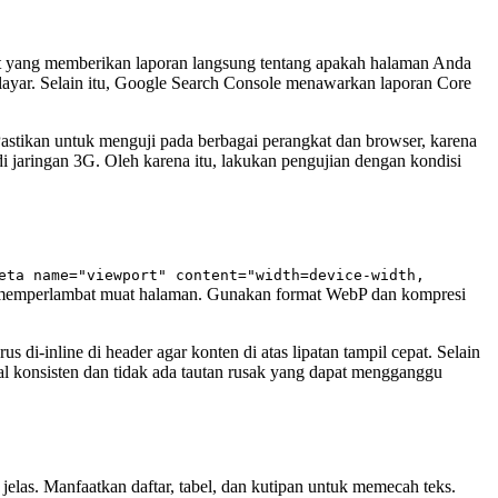
est yang memberikan laporan langsung tentang apakah halaman Anda
di layar. Selain itu, Google Search Console menawarkan laporan Core
astikan untuk menguji pada berbagai perangkat dan browser, karena
i jaringan 3G. Oleh karena itu, lakukan pengujian dengan kondisi
eta name="viewport" content="width=device-width,
ak memperlambat muat halaman. Gunakan format WebP dan kompresi
 di-inline di header agar konten di atas lipatan tampil cepat. Selain
nal konsisten dan tidak ada tautan rusak yang dapat mengganggu
jelas. Manfaatkan daftar, tabel, dan kutipan untuk memecah teks.