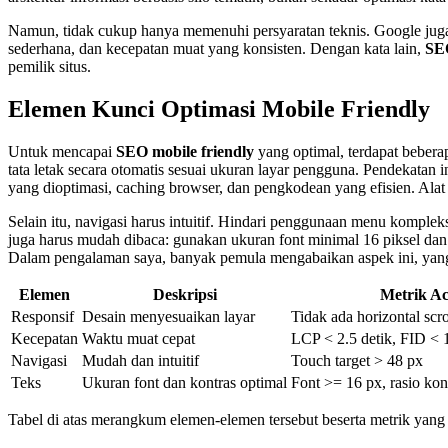
Namun, tidak cukup hanya memenuhi persyaratan teknis. Google juga
sederhana, dan kecepatan muat yang konsisten. Dengan kata lain,
SEO
pemilik situs.
Elemen Kunci Optimasi Mobile Friendly
Untuk mencapai
SEO mobile friendly
yang optimal, terdapat bebera
tata letak secara otomatis sesuai ukuran layar pengguna. Pendekat
yang dioptimasi, caching browser, dan pengkodean yang efisien. Alat
Selain itu, navigasi harus intuitif. Hindari penggunaan menu kompl
juga harus mudah dibaca: gunakan ukuran font minimal 16 piksel dan
Dalam pengalaman saya, banyak pemula mengabaikan aspek ini, yang
Elemen
Deskripsi
Metrik A
Responsif
Desain menyesuaikan layar
Tidak ada horizontal scro
Kecepatan
Waktu muat cepat
LCP < 2.5 detik, FID < 
Navigasi
Mudah dan intuitif
Touch target > 48 px
Teks
Ukuran font dan kontras optimal
Font >= 16 px, rasio kon
Tabel di atas merangkum elemen-elemen tersebut beserta metrik ya