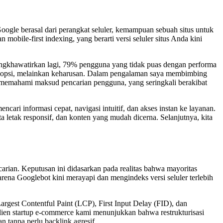
oogle berasal dari perangkat seluler, kemampuan sebuah situs untuk
obile-first indexing, yang berarti versi seluler situs Anda kini
engkhawatirkan lagi, 79% pengguna yang tidak puas dengan performa
opsi, melainkan keharusan. Dalam pengalaman saya membimbing
a memahami maksud pencarian pengguna, yang seringkali berakibat
ri informasi cepat, navigasi intuitif, dan akses instan ke layanan.
a letak responsif, dan konten yang mudah dicerna. Selanjutnya, kita
carian. Keputusan ini didasarkan pada realitas bahwa mayoritas
arena Googlebot kini merayapi dan mengindeks versi seluler terlebih
argest Contentful Paint (LCP), First Input Delay (FID), dan
lien startup e-commerce kami menunjukkan bahwa restrukturisasi
n tanpa perlu backlink agresif.