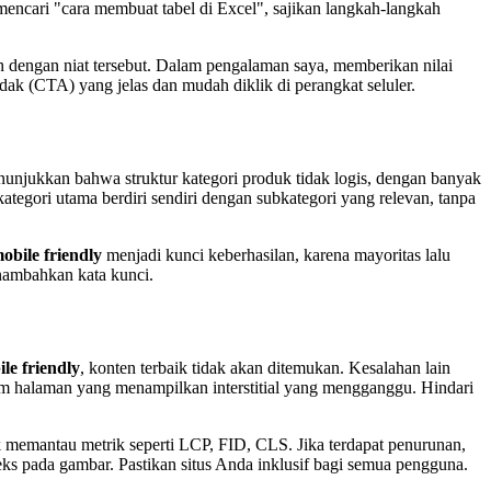
 mencari "cara membuat tabel di Excel", sajikan langkah-langkah
n dengan niat tersebut. Dalam pengalaman saya, memberikan nilai
dak (CTA) yang jelas dan mudah diklik di perangkat seluler.
nunjukkan bahwa struktur kategori produk tidak logis, dengan banyak
ategori utama berdiri sendiri dengan subkategori yang relevan, tanpa
bile friendly
menjadi kunci keberhasilan, karena mayoritas lalu
enambahkan kata kunci.
le friendly
, konten terbaik tidak akan ditemukan. Kesalahan lain
 halaman yang menampilkan interstitial yang mengganggu. Hindari
uk memantau metrik seperti LCP, FID, CLS. Jika terdapat penurunan,
eks pada gambar. Pastikan situs Anda inklusif bagi semua pengguna.