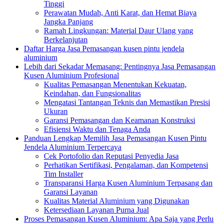
Tinggi
Perawatan Mudah, Anti Karat, dan Hemat Biaya
Jangka Panjang
Ramah Lingkungan: Material Daur Ulang yang
Berkelanjutan
Daftar Harga Jasa Pemasangan kusen pintu jendela
aluminium
Lebih dari Sekadar Memasang: Pentingnya Jasa Pemasangan
Kusen Aluminium Profesional
Kualitas Pemasangan Menentukan Kekuatan,
Keindahan, dan Fungsionalitas
Mengatasi Tantangan Teknis dan Memastikan Presisi
Ukuran
Garansi Pemasangan dan Keamanan Konstruksi
Efisiensi Waktu dan Tenaga Anda
Panduan Lengkap Memilih Jasa Pemasangan Kusen Pintu
Jendela Aluminium Terpercaya
Cek Portofolio dan Reputasi Penyedia Jasa
Perhatikan Sertifikasi, Pengalaman, dan Kompetensi
Tim Installer
Transparansi Harga Kusen Aluminium Terpasang dan
Garansi Layanan
Kualitas Material Aluminium yang Digunakan
Ketersediaan Layanan Purna Jual
Proses Pemasangan Kusen Aluminium: Apa Saja yang Perlu