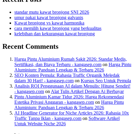
standar mutu kawat bronjong SNI 2026
umur pakai kawat bronjong galvanis
Kawat bronjong vs kawat harmonika
cara memilih kawat bronjong yang berkualitas
kelebihan dan kekurangan kawat bronjong
Recent Comments
Harga Pintu Aluminium Rumah Sakit 2026: Standar Medis,
Sertifikasi, dan Biaya Terbaru - kangasep.com
on
Harga Pintu
Aluminium: Panduan Lengkap & Terbaru 2026
SEO Konten Pemula: Rahasia Traffic Organik Meledak
dalam 30 Hari! - kangasep.com
on
Kursus Seo Untuk Pemula
Analisis ROI Penggunaan AI dalam Menulis: Hitung Sendiri!
- kangasep.com
on
Alat Tulis Artikel Dengan Ai Berbayar
Pintu Aluminium Kamar Tidur 2026: Harga Rekomendasi
Estetika Privasi Anggaran - kangasep.com
on
Harga Pintu
Aluminium: Panduan Lengkap & Terbaru 2026
AI Headline Generator for Niche Articles 2026: Rahasia 10x
Traffic Tanpa Iklan - kangasep.com
on
Software Artikel
Untuk Website Niche 2026