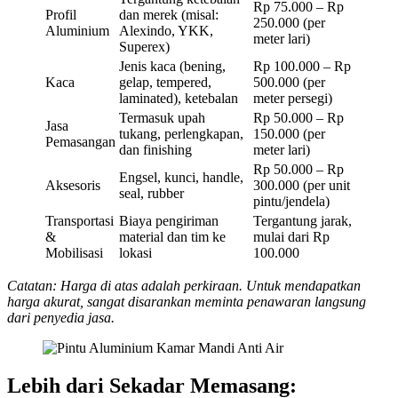
Rp 75.000 – Rp
Profil
dan merek (misal:
250.000 (per
Aluminium
Alexindo, YKK,
meter lari)
Superex)
Jenis kaca (bening,
Rp 100.000 – Rp
Kaca
gelap, tempered,
500.000 (per
laminated), ketebalan
meter persegi)
Termasuk upah
Rp 50.000 – Rp
Jasa
tukang, perlengkapan,
150.000 (per
Pemasangan
dan finishing
meter lari)
Rp 50.000 – Rp
Engsel, kunci, handle,
Aksesoris
300.000 (per unit
seal, rubber
pintu/jendela)
Transportasi
Biaya pengiriman
Tergantung jarak,
&
material dan tim ke
mulai dari Rp
Mobilisasi
lokasi
100.000
Catatan: Harga di atas adalah perkiraan. Untuk mendapatkan
harga akurat, sangat disarankan meminta penawaran langsung
dari penyedia jasa.
Lebih dari Sekadar Memasang: