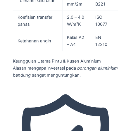
Toleransi kelurusan
mm/2m
B221
Koefisien transfer
2,0 – 4,0
ISO
panas
W/m²K
10077
Kelas A2
EN
Ketahanan angin
– A4
12210
Keunggulan Utama Pintu & Kusen Aluminium
Alasan mengapa investasi pada
borongan aluminium
bandung
sangat menguntungkan.