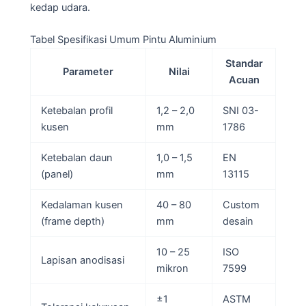
kedap udara.
Tabel Spesifikasi Umum Pintu Aluminium
Standar
Parameter
Nilai
Acuan
Ketebalan profil
1,2 – 2,0
SNI 03-
kusen
mm
1786
Ketebalan daun
1,0 – 1,5
EN
(panel)
mm
13115
Kedalaman kusen
40 – 80
Custom
(frame depth)
mm
desain
10 – 25
ISO
Lapisan anodisasi
mikron
7599
±1
ASTM