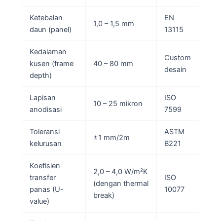
Ketebalan
EN
1,0 – 1,5 mm
daun (panel)
13115
Kedalaman
Custom
kusen (frame
40 – 80 mm
desain
depth)
Lapisan
ISO
10 – 25 mikron
anodisasi
7599
Toleransi
ASTM
±1 mm/2m
kelurusan
B221
Koefisien
2,0 – 4,0 W/m²K
transfer
ISO
(dengan thermal
panas (U-
10077
break)
value)