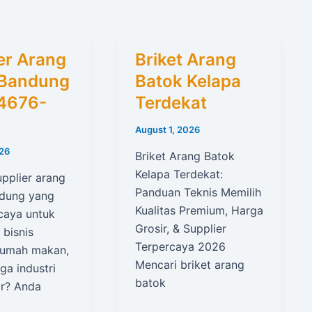
er Arang
Briket Arang
 Bandung
Batok Kelapa
4676-
Terdekat
August 1, 2026
026
Briket Arang Batok
Kelapa Terdekat:
pplier arang
Panduan Teknis Memilih
ndung yang
Kualitas Premium, Harga
caya untuk
Grosir, & Supplier
 bisnis
Terpercaya 2026
 rumah makan,
Mencari briket arang
gga industri
batok
ar? Anda