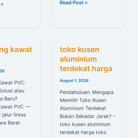
Briket
Read Post »
 »
Arang
Batok
Kelapa
Terdekat
ng kawat
toko kusen
aluminium
terdekat harga
026
August 1, 2026
Kawat PVC:
olusi atau
Pendahuluan: Mengapa
a Baru?
Memilih Toko Kusen
 kawat PVC —
Aluminium Terdekat
jalur lintas
Bukan Sekadar Jarak? –
awa Barat
toko kusen aluminium
terdekat harga toko