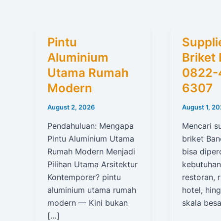
Pintu
Suppli
Aluminium
Briket
Utama Rumah
0822-
Modern
6307
August 2, 2026
August 1, 2
Pendahuluan: Mengapa
Mencari su
Pintu Aluminium Utama
briket Ba
Rumah Modern Menjadi
bisa diper
Pilihan Utama Arsitektur
kebutuhan
Kontemporer? pintu
restoran,
aluminium utama rumah
hotel, hin
modern — Kini bukan
skala bes
[…]