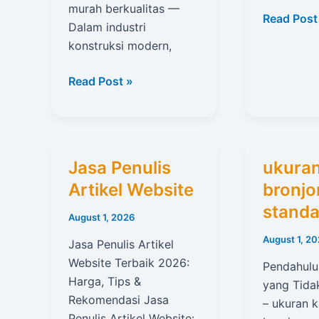
murah berkualitas —
Bronjong
Read Post
Dalam industri
kawat
konstruksi modern,
PVC
Jual
Read Post »
kawat
bronjong
murah
berkualitas
Jasa Penulis
ukura
Artikel Website
bronjo
standa
August 1, 2026
August 1, 2
Jasa Penulis Artikel
Website Terbaik 2026:
Pendahulu
Harga, Tips &
yang Tida
Rekomendasi Jasa
– ukuran 
Penulis Artikel Website: