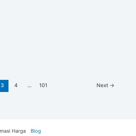
3
4
…
101
Next
→
rmasi Harga
Blog