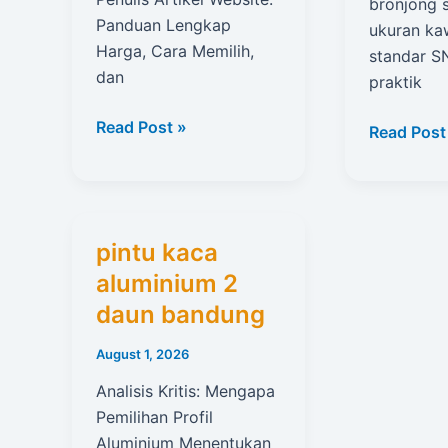
bronjong 
Panduan Lengkap
ukuran ka
Harga, Cara Memilih,
standar S
dan
praktik
Jasa
Read Post »
ukuran
Read Post
Penulis
kawat
Artikel
bronjong
Website
standar
SNI
pintu kaca
aluminium 2
daun bandung
August 1, 2026
Analisis Kritis: Mengapa
Pemilihan Profil
Aluminium Menentukan