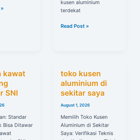
kusen aluminium
 »
terdekat
toko
Read Post »
kusen
aluminium
terdekat
harga
n kawat
toko kusen
ng
aluminium di
r SNI
sekitar saya
026
August 1, 2026
an: Standar
Memilih Toko Kusen
k Bisa Ditawar
Aluminium di Sekitar
kawat
Saya: Verifikasi Teknis