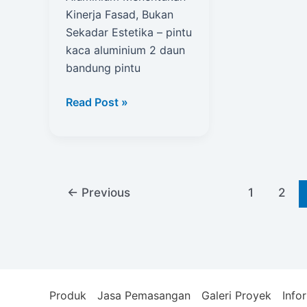
Kinerja Fasad, Bukan
Sekadar Estetika – pintu
kaca aluminium 2 daun
bandung pintu
pintu
Read Post »
kaca
aluminium
2
daun
bandung
←
Previous
1
2
Produk
Jasa Pemasangan
Galeri Proyek
Info