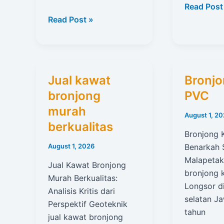
Supplier
Read Post
Pintu
Arang
Read Post »
Aluminium
Briket
Utama
Bandung
Rumah
0822-
Modern
4676-
Jual kawat
Bronjo
6307
bronjong
PVC
murah
August 1, 2
berkualitas
Bronjong 
Benarkah S
August 1, 2026
Malapetak
Jual Kawat Bronjong
bronjong
Murah Berkualitas:
Longsor di 
Analisis Kritis dari
selatan J
Perspektif Geoteknik
tahun
jual kawat bronjong