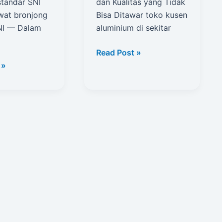
standar SNI
dan Kualitas yang Tidak
wat bronjong
Bisa Ditawar toko kusen
NI — Dalam
aluminium di sekitar
toko
Read Post »
kusen
 »
aluminium
di
sekitar
saya