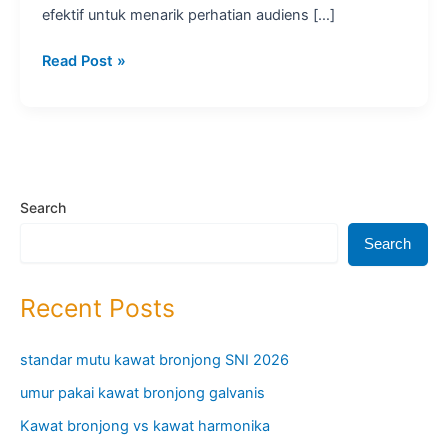
efektif untuk menarik perhatian audiens […]
Jasa
Read Post »
Penulis
Artikel
SEO:
Tingkatkan
Trafik
&
Search
Peringkat!
Search
Recent Posts
standar mutu kawat bronjong SNI 2026
umur pakai kawat bronjong galvanis
Kawat bronjong vs kawat harmonika