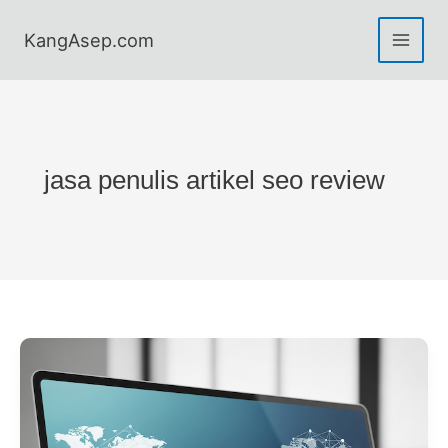
Skip
to
KangAsep.com
content
jasa penulis artikel seo review