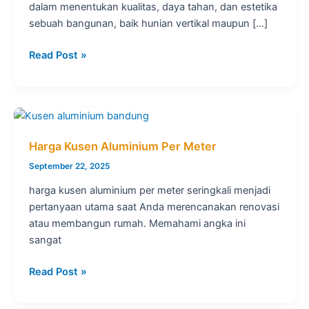
dalam menentukan kualitas, daya tahan, dan estetika
sebuah bangunan, baik hunian vertikal maupun […]
Jenis
Read Post »
Profil
Kusen
Aluminium
Harga Kusen Aluminium Per Meter
September 22, 2025
harga kusen aluminium per meter seringkali menjadi
pertanyaan utama saat Anda merencanakan renovasi
atau membangun rumah. Memahami angka ini
sangat
Harga
Read Post »
Kusen
Aluminium