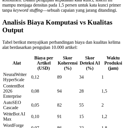
mampu menjaga densitas pada 1,5 persen untuk kata kunci primer
tanpa
keyword stuffing
—sebuah capaian yang jarang ditandingi.
Analisis Biaya Komputasi vs Kualitas
Output
Tabel berikut menyajikan perbandingan biaya dan kualitas kelima
alat berdasarkan pengujian 10.000 artikel:
Biaya per
Skor
Skor
Waktu
Alat
Artikel
Koherensi
Deteksi AI
Produksi
(USD)
(%)
(%)
(jam)
NeuralWriter
0,12
89
34
1
HyperScale
ContentBot
2026
0,08
94
28
1,5
Enterprise
AutoSEO
0,05
82
55
2
Cascade
WriteBot AI
0,10
91
15
1,2
Max
WordForge
0,07
86
22
1,8