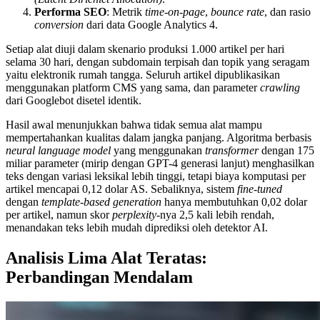
Performa SEO
: Metrik
time-on-page
,
bounce rate
, dan rasio
conversion
dari data Google Analytics 4.
Setiap alat diuji dalam skenario produksi 1.000 artikel per hari
selama 30 hari, dengan subdomain terpisah dan topik yang seragam
yaitu elektronik rumah tangga. Seluruh artikel dipublikasikan
menggunakan platform CMS yang sama, dan parameter
crawling
dari Googlebot disetel identik.
Hasil awal menunjukkan bahwa tidak semua alat mampu
mempertahankan kualitas dalam jangka panjang. Algoritma berbasis
neural language model
yang menggunakan
transformer
dengan 175
miliar parameter (mirip dengan GPT-4 generasi lanjut) menghasilkan
teks dengan variasi leksikal lebih tinggi, tetapi biaya komputasi per
artikel mencapai 0,12 dolar AS. Sebaliknya, sistem
fine-tuned
dengan
template-based generation
hanya membutuhkan 0,02 dolar
per artikel, namun skor
perplexity
-nya 2,5 kali lebih rendah,
menandakan teks lebih mudah diprediksi oleh detektor AI.
Analisis Lima Alat Teratas:
Perbandingan Mendalam