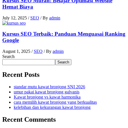
Kursus SEO Murah: Belajar Optimasi Website
Hemat Biaya
July 12, 2025
/
SEO
/ By
admin
Kursus SEO Terbaik: Panduan Menguasai Ranking
Google
August 1, 2025
/
SEO
/ By
admin
Search
Search
Recent Posts
standar mutu kawat bronjong SNI 2026
umur pakai kawat bronjong galvanis
Kawat bronjong vs kawat harmonika
cara memilih kawat bronjong yang berkualitas
kelebihan dan kekurangan kawat bronjong
Recent Comments