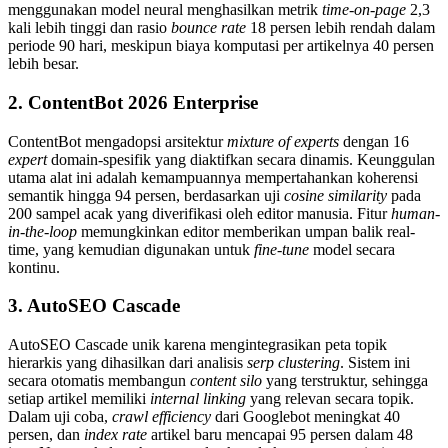
menggunakan model neural menghasilkan metrik
time-on-page
2,3
kali lebih tinggi dan rasio
bounce rate
18 persen lebih rendah dalam
periode 90 hari, meskipun biaya komputasi per artikelnya 40 persen
lebih besar.
2. ContentBot 2026 Enterprise
ContentBot mengadopsi arsitektur
mixture of experts
dengan 16
expert
domain-spesifik yang diaktifkan secara dinamis. Keunggulan
utama alat ini adalah kemampuannya mempertahankan koherensi
semantik hingga 94 persen, berdasarkan uji
cosine similarity
pada
200 sampel acak yang diverifikasi oleh editor manusia. Fitur
human-
in-the-loop
memungkinkan editor memberikan umpan balik real-
time, yang kemudian digunakan untuk
fine-tune
model secara
kontinu.
3. AutoSEO Cascade
AutoSEO Cascade unik karena mengintegrasikan peta topik
hierarkis yang dihasilkan dari analisis
serp clustering
. Sistem ini
secara otomatis membangun
content silo
yang terstruktur, sehingga
setiap artikel memiliki
internal linking
yang relevan secara topik.
Dalam uji coba,
crawl efficiency
dari Googlebot meningkat 40
persen, dan
index rate
artikel baru mencapai 95 persen dalam 48