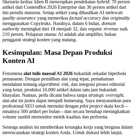
Skenario kedua: klien B menerapkan pendekatan
hybrid
: 70 persen
artikel dari ContentBot 2026 Enterprise dan 30 persen artikel dari
tim penulis manusia. Setiap artikel yang dihasilkan AI melewati
quality assurance
yang memeriksa
factual accuracy
dan
originality
menggunakan Copyleaks. Hasilnya, dalam 6 bulan,
domain
authority
meningkat dari 18 menjadi 32, dan
organic revenue
naik
210 persen. Pelajaran utama: AI adalah alat amplifier, bukan
pengganti strategi konten yang matang.
Kesimpulan: Masa Depan Produksi
Konten AI
Fenomena
alat tulis massal AI 2026
bukanlah sekadar hiperbola
pemasaran. Dengan pemilihan alat yang tepat, pemahaman
mendalam tentang
algorithmic risk
, dan integrasi proses editorial
yang ketat, produksi 10.000 artikel dalam satu jam bukanlah
khayalan. Namun, perlu dicatat bahwa tanpa
strategic oversight
,
alat-alat ini justru dapat menjadi bumerang. Saya menyarankan para
profesional SEO untuk memulai dengan
pilot project
skala kecil—
misalnya 500 artikel per bulan—dan secara bertahap meningkatkan
volume sambil memonitor metrik kualitas dan performa.
Semoga analisis ini memberikan kerangka kerja yang berguna dalam
merencanakan strategi konten Anda. Untuk diskusi lebih lanjut,