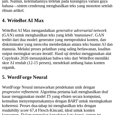
jam. Namun, kelemahannya terletak pada kurangnya variasi gaya
bahasa—sistem cenderung menghasilkan teks yang monoton setelah
ribuan artikel.
4. WriteBot AI Max
WriteBot AI Max mengandalkan
generative adversarial network
(GAN) untuk menghasilkan teks yang lebih 'manusiawi'. GAN
terdiri dari dua model: generator yang memproduksi konten, dan
diskriminator yang mencoba membedakan antara teks buatan AI dan
manusia. Melalui proses pelatihan yang saling berlawanan, kualitas
output meningkat secara iteratif. Hasil uji deteksi menggunakan alat
Copyleaks 2026 menunjukkan bahwa teks dari WriteBot memiliki
skor AI rendah (12-15 persen), mendekati ambang batas konten
organik.
5. WordForge Neural
WordForge Neural menawarkan pendekatan unik dengan
progressive refinement
. Algoritma pertama kali menghasilkan draf
kasar menggunakan model
T5
yang efisien secara komputasi,
kemudian menyempurnakannya dengan
BART
untuk meningkatkan
koherensi. Proses dua-tahap ini menghasilkan teks dengan
readability score
67,4 Flesch-Kincaid, ideal untuk konten
konsumen. Dalam pengujian kepadatan kata kunci, sistem ini