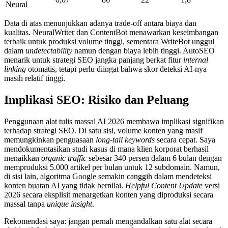
Neural
Data di atas menunjukkan adanya trade-off antara biaya dan
kualitas. NeuralWriter dan ContentBot menawarkan keseimbangan
terbaik untuk produksi volume tinggi, sementara WriteBot unggul
dalam
undetectability
namun dengan biaya lebih tinggi. AutoSEO
menarik untuk strategi SEO jangka panjang berkat fitur
internal
linking
otomatis, tetapi perlu diingat bahwa skor deteksi AI-nya
masih relatif tinggi.
Implikasi SEO: Risiko dan Peluang
Penggunaan alat tulis massal AI 2026 membawa implikasi signifikan
terhadap strategi SEO. Di satu sisi, volume konten yang masif
memungkinkan penguasaan
long-tail keywords
secara cepat. Saya
mendokumentasikan studi kasus di mana klien korporat berhasil
menaikkan
organic traffic
sebesar 340 persen dalam 6 bulan dengan
memproduksi 5.000 artikel per bulan untuk 12 subdomain. Namun,
di sisi lain, algoritma Google semakin canggih dalam mendeteksi
konten buatan AI yang tidak bernilai.
Helpful Content Update
versi
2026 secara eksplisit menargetkan konten yang diproduksi secara
massal tanpa
unique insight
.
Rekomendasi saya: jangan pernah mengandalkan satu alat secara