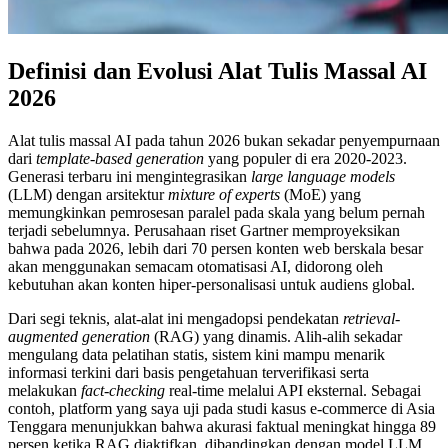
Definisi dan Evolusi Alat Tulis Massal AI
2026
Alat tulis massal AI pada tahun 2026 bukan sekadar penyempurnaan
dari
template-based generation
yang populer di era 2020-2023.
Generasi terbaru ini mengintegrasikan
large language models
(LLM) dengan arsitektur
mixture of experts
(MoE) yang
memungkinkan pemrosesan paralel pada skala yang belum pernah
terjadi sebelumnya. Perusahaan riset Gartner memproyeksikan
bahwa pada 2026, lebih dari 70 persen konten web berskala besar
akan menggunakan semacam otomatisasi AI, didorong oleh
kebutuhan akan konten hiper-personalisasi untuk audiens global.
Dari segi teknis, alat-alat ini mengadopsi pendekatan
retrieval-
augmented generation
(RAG) yang dinamis. Alih-alih sekadar
mengulang data pelatihan statis, sistem kini mampu menarik
informasi terkini dari basis pengetahuan terverifikasi serta
melakukan
fact-checking
real-time melalui API eksternal. Sebagai
contoh, platform yang saya uji pada studi kasus e-commerce di Asia
Tenggara menunjukkan bahwa akurasi faktual meningkat hingga 89
persen ketika RAG diaktifkan, dibandingkan dengan model LLM