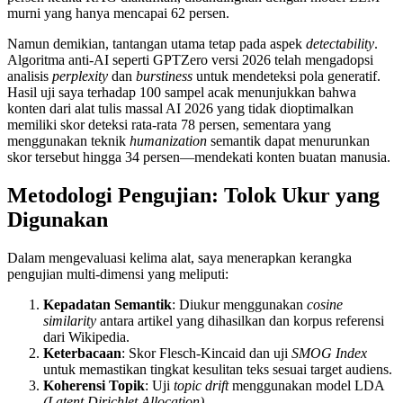
murni yang hanya mencapai 62 persen.
Namun demikian, tantangan utama tetap pada aspek
detectability
.
Algoritma anti-AI seperti GPTZero versi 2026 telah mengadopsi
analisis
perplexity
dan
burstiness
untuk mendeteksi pola generatif.
Hasil uji saya terhadap 100 sampel acak menunjukkan bahwa
konten dari alat tulis massal AI 2026 yang tidak dioptimalkan
memiliki skor deteksi rata-rata 78 persen, sementara yang
menggunakan teknik
humanization
semantik dapat menurunkan
skor tersebut hingga 34 persen—mendekati konten buatan manusia.
Metodologi Pengujian: Tolok Ukur yang
Digunakan
Dalam mengevaluasi kelima alat, saya menerapkan kerangka
pengujian multi-dimensi yang meliputi:
Kepadatan Semantik
: Diukur menggunakan
cosine
similarity
antara artikel yang dihasilkan dan korpus referensi
dari Wikipedia.
Keterbacaan
: Skor Flesch-Kincaid dan uji
SMOG Index
untuk memastikan tingkat kesulitan teks sesuai target audiens.
Koherensi Topik
: Uji
topic drift
menggunakan model LDA
(Latent Dirichlet Allocation)
.