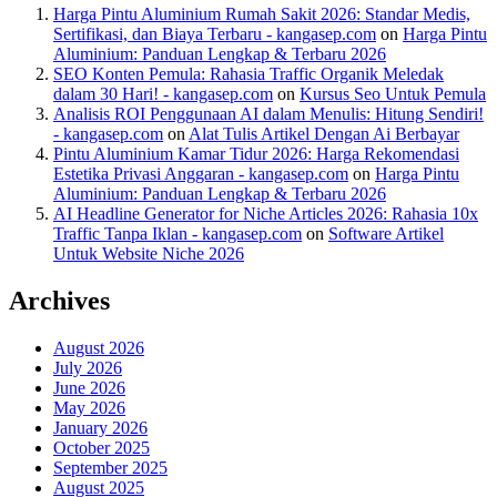
Harga Pintu Aluminium Rumah Sakit 2026: Standar Medis,
Sertifikasi, dan Biaya Terbaru - kangasep.com
on
Harga Pintu
Aluminium: Panduan Lengkap & Terbaru 2026
SEO Konten Pemula: Rahasia Traffic Organik Meledak
dalam 30 Hari! - kangasep.com
on
Kursus Seo Untuk Pemula
Analisis ROI Penggunaan AI dalam Menulis: Hitung Sendiri!
- kangasep.com
on
Alat Tulis Artikel Dengan Ai Berbayar
Pintu Aluminium Kamar Tidur 2026: Harga Rekomendasi
Estetika Privasi Anggaran - kangasep.com
on
Harga Pintu
Aluminium: Panduan Lengkap & Terbaru 2026
AI Headline Generator for Niche Articles 2026: Rahasia 10x
Traffic Tanpa Iklan - kangasep.com
on
Software Artikel
Untuk Website Niche 2026
Archives
August 2026
July 2026
June 2026
May 2026
January 2026
October 2025
September 2025
August 2025