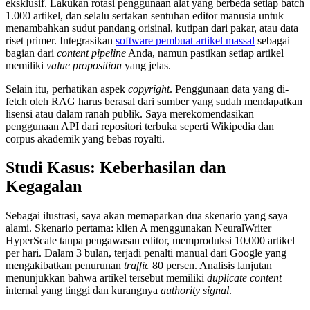
eksklusif. Lakukan rotasi penggunaan alat yang berbeda setiap batch
1.000 artikel, dan selalu sertakan sentuhan editor manusia untuk
menambahkan sudut pandang orisinal, kutipan dari pakar, atau data
riset primer. Integrasikan
software pembuat artikel massal
sebagai
bagian dari
content pipeline
Anda, namun pastikan setiap artikel
memiliki
value proposition
yang jelas.
Selain itu, perhatikan aspek
copyright
. Penggunaan data yang di-
fetch oleh RAG harus berasal dari sumber yang sudah mendapatkan
lisensi atau dalam ranah publik. Saya merekomendasikan
penggunaan API dari repositori terbuka seperti Wikipedia dan
corpus akademik yang bebas royalti.
Studi Kasus: Keberhasilan dan
Kegagalan
Sebagai ilustrasi, saya akan memaparkan dua skenario yang saya
alami. Skenario pertama: klien A menggunakan NeuralWriter
HyperScale tanpa pengawasan editor, memproduksi 10.000 artikel
per hari. Dalam 3 bulan, terjadi penalti manual dari Google yang
mengakibatkan penurunan
traffic
80 persen. Analisis lanjutan
menunjukkan bahwa artikel tersebut memiliki
duplicate content
internal yang tinggi dan kurangnya
authority signal
.