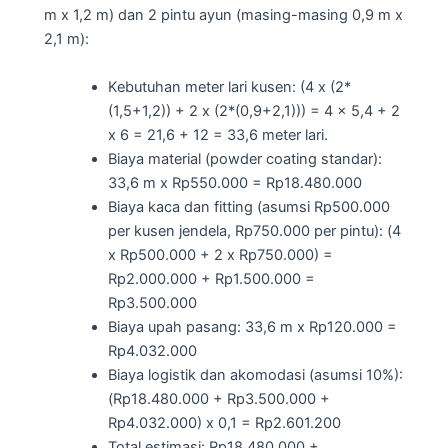
m x 1,2 m) dan 2 pintu ayun (masing-masing 0,9 m x
2,1 m):
Kebutuhan meter lari kusen: (4 x (2*
(1,5+1,2)) + 2 x (2*(0,9+2,1))) = 4 x 5,4 + 2
x 6 = 21,6 + 12 = 33,6 meter lari.
Biaya material (powder coating standar):
33,6 m x Rp550.000 = Rp18.480.000
Biaya kaca dan fitting (asumsi Rp500.000
per kusen jendela, Rp750.000 per pintu): (4
x Rp500.000 + 2 x Rp750.000) =
Rp2.000.000 + Rp1.500.000 =
Rp3.500.000
Biaya upah pasang: 33,6 m x Rp120.000 =
Rp4.032.000
Biaya logistik dan akomodasi (asumsi 10%):
(Rp18.480.000 + Rp3.500.000 +
Rp4.032.000) x 0,1 = Rp2.601.200
Total estimasi: Rp18.480.000 +