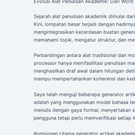
Evolusi Alat Penulisan Akademik: Dari Word
Sejarah alat penulisan akademik dimulai dari
Kini, lompatan besar terjadi dengan hadirn
mengintegrasikan kecerdasan buatan generati
memahami topik, mengatur struktur, dan men
Perbandingan antara alat tradisional dan m
processor hanya memfasilitasi penulisan m
menghasilkan draf awal dalam hitungan deti
mampu mempertahankan koherensi dan ked
Saya telah menguji beberapa generator arti
adalah yang menggunakan model bahasa terla
menulis dengan gaya formal, menyertakan si
pengguna tetap perlu memverifikasi setiap k
Komponen Utama generator artikel akademi