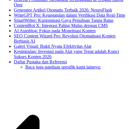
Opsi
Generator Artikel Otomatis Terbaik 2026: NeuroFlash
WriteGPT Pro: Keunggulan dalam Verifikasi Data Real-Time
SmartWriter: Kustomisasi Gaya Penulisan Tanpa Batas
ContentBot X: Integrasi Paling Mulus dengan CMS
AI Autoblog: Fokus pada Monetisasi Konten
SEO Content Wizard Pro: Revolusi Otomatisasi Konten
Berbasis AI
Galeri Visual: Bukti Nyata Efektivitas Alat
Kesimpulan: Investasi pada Alat yang Tepat adalah Kunci
Sukses Konten 2026
Daftar Pustaka dan Referensi
Baca juga panduan spesifik kami lainnya: