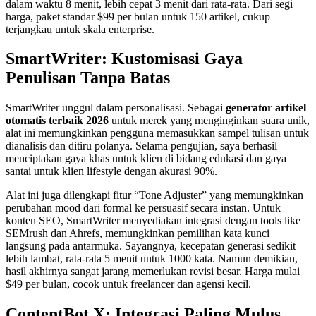
dalam waktu 8 menit, lebih cepat 3 menit dari rata-rata. Dari segi
harga, paket standar $99 per bulan untuk 150 artikel, cukup
terjangkau untuk skala enterprise.
SmartWriter: Kustomisasi Gaya
Penulisan Tanpa Batas
SmartWriter unggul dalam personalisasi. Sebagai
generator artikel
otomatis terbaik 2026
untuk merek yang menginginkan suara unik,
alat ini memungkinkan pengguna memasukkan sampel tulisan untuk
dianalisis dan ditiru polanya. Selama pengujian, saya berhasil
menciptakan gaya khas untuk klien di bidang edukasi dan gaya
santai untuk klien lifestyle dengan akurasi 90%.
Alat ini juga dilengkapi fitur “Tone Adjuster” yang memungkinkan
perubahan mood dari formal ke persuasif secara instan. Untuk
konten SEO, SmartWriter menyediakan integrasi dengan tools like
SEMrush dan Ahrefs, memungkinkan pemilihan kata kunci
langsung pada antarmuka. Sayangnya, kecepatan generasi sedikit
lebih lambat, rata-rata 5 menit untuk 1000 kata. Namun demikian,
hasil akhirnya sangat jarang memerlukan revisi besar. Harga mulai
$49 per bulan, cocok untuk freelancer dan agensi kecil.
ContentBot X: Integrasi Paling Mulus