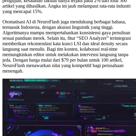
pengujian, kesalahan faktual hanya terjadi pada 2% dari total 500
artikel yang dihasilkan. Angka ini jauh melampaui rata-rata industri
yang mencapai 15%.
Otomatisasi AI di NeuroFlash juga mendukung berbagai bahasa,
termasuk Indonesia, dengan akurasi linguistik yang tinggi.
Algoritmanya mampu mempertahankan konsistensi gaya penulisan
sesuai panduan merek. Selain itu, fitur “SEO Analyzer” terintegrasi
memberikan rekomendasi kata kunci LSI dan ideal density secara
langsung saat menulis. Bagi tim konten, kolaborasi real-time
memungkinkan editor untuk melakukan intervensi langsung tanpa
jeda. Dengan harga mulai dari $79 per bulan untuk 100 artikel,
NeuroFlash menawarkan nilai yang kompetitif bagi perusahaan
menengah.