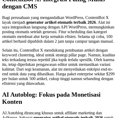
dengan CMS
Bagi perusahaan yang mengandalkan WordPress, ContentBot X
layak menjadi
generator artikel otomatis terbaik 2026
. Alat ini
saya integrasikan langsung dengan API WordPress, memungkinkan
posting otomatis setelah generasi. Fitur scheduling dan kategori
otomatis membuat alur kerja semakin efisien. Selama uji coba, 100
artikel berhasil dipublish dalam 2 jam tanpa campur tangan manual.
Selain itu, ContentBot X mendukung pembuatan artikel dengan
keyword clustering, ideal untuk strategi pillar page. Namun, kualitas
teks terkadang terasa repetitif jika topik terlalu spesifik. Oleh karena
itu, tetap diperlukan pengawasan editor untuk memastikan variasi
kalimat. Dari segi keamanan, alat ini menyediakan enkripsi end-to-
end untuk data yang dihasilkan. Harga paket enterprise sekitar $299
per bulan untuk 500 artikel, cukup tinggi namun sebanding dengan
efisiensi yang ditawarkan.
AI Autoblog: Fokus pada Monetisasi
Konten
AI Autoblog dirancang khusus untuk affiliate marketing dan
AdSense. Sebagai
generator artikel otomatis terbaik 2026
untuk