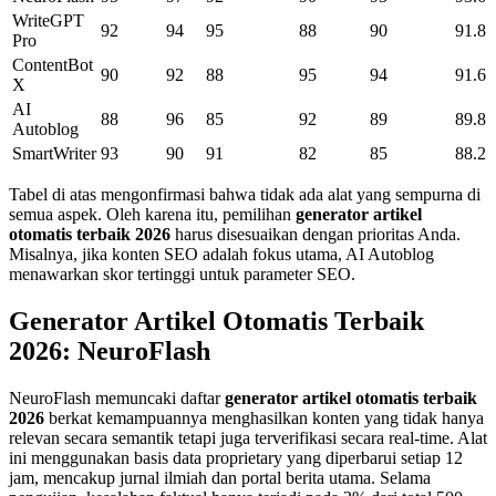
WriteGPT
92
94
95
88
90
91.8
Pro
ContentBot
90
92
88
95
94
91.6
X
AI
88
96
85
92
89
89.8
Autoblog
SmartWriter
93
90
91
82
85
88.2
Tabel di atas mengonfirmasi bahwa tidak ada alat yang sempurna di
semua aspek. Oleh karena itu, pemilihan
generator artikel
otomatis terbaik 2026
harus disesuaikan dengan prioritas Anda.
Misalnya, jika konten SEO adalah fokus utama, AI Autoblog
menawarkan skor tertinggi untuk parameter SEO.
Generator Artikel Otomatis Terbaik
2026: NeuroFlash
NeuroFlash memuncaki daftar
generator artikel otomatis terbaik
2026
berkat kemampuannya menghasilkan konten yang tidak hanya
relevan secara semantik tetapi juga terverifikasi secara real-time. Alat
ini menggunakan basis data proprietary yang diperbarui setiap 12
jam, mencakup jurnal ilmiah dan portal berita utama. Selama