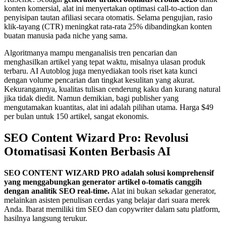
konten komersial, alat ini menyertakan optimasi call-to-action dan
penyisipan tautan afiliasi secara otomatis. Selama pengujian, rasio
klik-tayang (CTR) meningkat rata-rata 25% dibandingkan konten
buatan manusia pada niche yang sama.
Algoritmanya mampu menganalisis tren pencarian dan
menghasilkan artikel yang tepat waktu, misalnya ulasan produk
terbaru. AI Autoblog juga menyediakan tools riset kata kunci
dengan volume pencarian dan tingkat kesulitan yang akurat.
Kekurangannya, kualitas tulisan cenderung kaku dan kurang natural
jika tidak diedit. Namun demikian, bagi publisher yang
mengutamakan kuantitas, alat ini adalah pilihan utama. Harga $49
per bulan untuk 150 artikel, sangat ekonomis.
SEO Content Wizard Pro: Revolusi
Otomatisasi Konten Berbasis AI
SEO CONTENT WIZARD PRO adalah solusi komprehensif
yang menggabungkan generator artikel o-tomatis canggih
dengan analitik SEO real-time.
Alat ini bukan sekadar generator,
melainkan asisten penulisan cerdas yang belajar dari suara merek
Anda. Ibarat memiliki tim SEO dan copywriter dalam satu platform,
hasilnya langsung terukur.