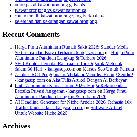
umur pakai kawat bronjong galvanis
Kawat bronjong vs kawat harmonika
cara memilih kawat bronjong yang berkualitas
kelebihan dan kekurangan kawat bronjong
Recent Comments
Harga Pintu Aluminium Rumah Sakit 2026: Standar Medis,
Sertifikasi, dan Biaya Terbaru - kangasep.com
on
Harga Pintu
Aluminium: Panduan Lengkap & Terbaru 2026
SEO Konten Pemula: Rahasia Traffic Organik Meledak
dalam 30 Hari! - kangasep.com
on
Kursus Seo Untuk Pemula
Analisis ROI Penggunaan AI dalam Menulis: Hitung Sendiri!
- kangasep.com
on
Alat Tulis Artikel Dengan Ai Berbayar
Pintu Aluminium Kamar Tidur 2026: Harga Rekomendasi
Estetika Privasi Anggaran - kangasep.com
on
Harga Pintu
Aluminium: Panduan Lengkap & Terbaru 2026
AI Headline Generator for Niche Articles 2026: Rahasia 10x
Traffic Tanpa Iklan - kangasep.com
on
Software Artikel
Untuk Website Niche 2026
Archives