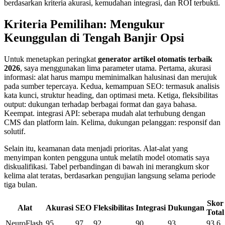
berdasarkan kriteria akurasi, kemudahan integrasi, dan ROI terbukti.
Kriteria Pemilihan: Mengukur
Keunggulan di Tengah Banjir Opsi
Untuk menetapkan peringkat
generator artikel otomatis terbaik
2026
, saya menggunakan lima parameter utama. Pertama, akurasi
informasi: alat harus mampu meminimalkan halusinasi dan merujuk
pada sumber tepercaya. Kedua, kemampuan SEO: termasuk analisis
kata kunci, struktur heading, dan optimasi meta. Ketiga, fleksibilitas
output: dukungan terhadap berbagai format dan gaya bahasa.
Keempat. integrasi API: seberapa mudah alat terhubung dengan
CMS dan platform lain. Kelima, dukungan pelanggan: responsif dan
solutif.
Selain itu, keamanan data menjadi prioritas. Alat-alat yang
menyimpan konten pengguna untuk melatih model otomatis saya
diskualifikasi. Tabel perbandingan di bawah ini merangkum skor
kelima alat teratas, berdasarkan pengujian langsung selama periode
tiga bulan.
Skor
Alat
Akurasi
SEO
Fleksibilitas
Integrasi
Dukungan
Total
NeuroFlash
95
97
92
90
93
93.6