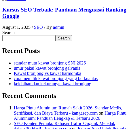
Kursus SEO Terbaik: Panduan Menguasai Ranking
Google
August 1, 2025
/
SEO
/ By
admin
Search
Search
Recent Posts
standar mutu kawat bronjong SNI 2026
umur pakai kawat bronjong galvanis
Kawat bronjong vs kawat harmonika
cara memilih kawat bronjong yang berkualitas
kelebihan dan kekurangan kawat bronjong
Recent Comments
Harga Pintu Aluminium Rumah Sakit 2026: Standar Medis,
Sertifikasi, dan Biaya Terbaru - kangasep.com
on
Harga Pintu
Aluminium: Panduan Lengkap & Terbaru 2026
SEO Konten Pemula: Rahasia Traffic Organik Meledak
dalam 30 Hari! - kangasep.com
on
Kursus Seo Untuk Pemula