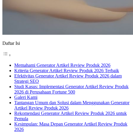
Daftar Isi
Memahami Generator Artikel Review Produk 2026
Kriteria Generator Artikel Review Produk 2026 Terbaik
Efektivitas Generator Artikel Review Produk 2026 dalam
Strategi SEO
Studi Kasus: Implementasi Generator Artikel Review Produk
2026 di Perusahaan Fortune 500
Galeri Kami
Tantangan Umum dan Solusi dalam Menggunakan Generator
Artikel Review Produk 2026
Rekomendasi Generator Artikel Review Produk 2026 untuk
Pemula
Kesimpulan: Masa Depan Generator Artikel Review Produk
2026