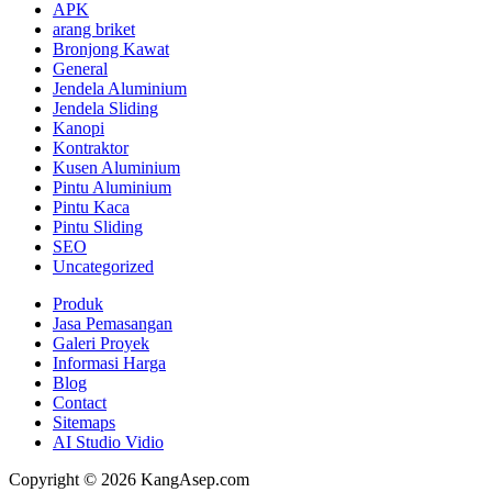
APK
arang briket
Bronjong Kawat
General
Jendela Aluminium
Jendela Sliding
Kanopi
Kontraktor
Kusen Aluminium
Pintu Aluminium
Pintu Kaca
Pintu Sliding
SEO
Uncategorized
Produk
Jasa Pemasangan
Galeri Proyek
Informasi Harga
Blog
Contact
Sitemaps
AI Studio Vidio
Copyright © 2026 KangAsep.com