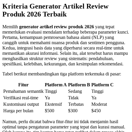
Kriteria Generator Artikel Review
Produk 2026 Terbaik
Memilih
generator artikel review produk 2026
yang tepat
memerlukan evaluasi mendalam terhadap beberapa parameter kunci.
Pertama, kemampuan pemrosesan bahasa alami (NLP) yang
canggih untuk memahami nuansa produk dan sentimen pengguna.
Kedua, integrasi basis data yang diperbarui secara real-time untuk
memastikan akurasi informasi. Selain itu, alat tersebut harus mampu
menghasilkan struktur review yang sistematis: pendahuluan,
spesifikasi, kelebihan, kekurangan, dan kesimpulan rekomendasi.
Tabel berikut membandingkan tiga platform terkemuka di pasar:
Fitur
Platform A
Platform B
Platform C
Pemahaman semantik
Tinggi
Sedang
Tinggi
Verifikasi real-time
Ya
Tidak
Ya
Kustomisasi output
Ekstensif
Terbatas
Moderat
Harga per bulan
$500
$300
$450
Namun, perlu dicatat bahwa fitur-fitur ini tidak menjamin hasil
optimal tanpa pengaturan parameter yang tepat dan kurasi manual.