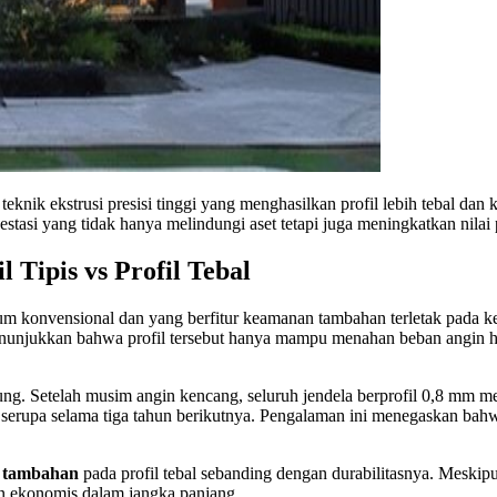
 teknik ekstrusi presisi tinggi yang menghasilkan profil lebih tebal 
stasi yang tidak hanya melindungi aset tetapi juga meningkatkan nilai 
 Tipis vs Profil Tebal
m konvensional dan yang berfitur keamanan tambahan terletak pada kete
enunjukkan bahwa profil tersebut hanya mampu menahan beban angin 
ng. Setelah musim angin kencang, seluruh jendela berprofil 0,8 mm m
n serupa selama tiga tahun berikutnya. Pengalaman ini menegaskan bah
n tambahan
pada profil tebal sebanding dengan durabilitasnya. Meskip
n ekonomis dalam jangka panjang.