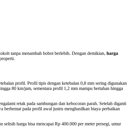
dan kokoh tanpa menambah bobot berlebih. Dengan demikian,
harga
properti.
balan profil. Profil tipis dengan ketebalan 0,8 mm sering digunakan
hingga 80 km/jam, sementara profil 1,2 mm mampu bertahan hingga
engalami retak pada sambungan dan kebocoran parah. Setelah diganti
wa berhemat pada profil awal justru menghasilkan biaya perbaikan
un selisih harga bisa mencapai Rp 400.000 per meter persegi, umur