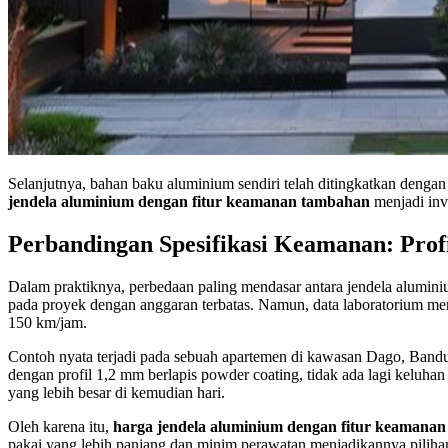
Selanjutnya, bahan baku aluminium sendiri telah ditingkatkan dengan
jendela aluminium dengan fitur keamanan tambahan
menjadi inve
Perbandingan Spesifikasi Keamanan: Profil
Dalam praktiknya, perbedaan paling mendasar antara jendela aluminiu
pada proyek dengan anggaran terbatas. Namun, data laboratorium m
150 km/jam.
Contoh nyata terjadi pada sebuah apartemen di kawasan Dago, Bandu
dengan profil 1,2 mm berlapis powder coating, tidak ada lagi keluha
yang lebih besar di kemudian hari.
Oleh karena itu,
harga jendela aluminium dengan fitur keamana
pakai yang lebih panjang dan minim perawatan menjadikannya piliha