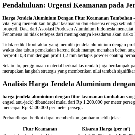
Pendahuluan: Urgensi Keamanan pada Je
Harga Jendela Aluminium Dengan Fitur Keamanan Tambahan
–
vital yang menentukan tingkat keamanan dan efisiensi energi sebuah
properti. Data dari Asosiasi Produsen Aluminium Indonesia mencata
Fenomena ini tidak terlepas dari meningkatnya kesadaran akan risiko 
Tidak sedikit kontraktor yang memilih jendela aluminium dengan pro
waktu dua tahun pemakaian karena tidak mampu menahan beban angin
berprofil 0,8 mm dengan profil 1,2 mm berlapis powder coating berha
Selain itu, penggunaan material berkualitas rendah juga berdampak p
merupakan langkah strategis yang memberikan nilai tambah signifika
Analisis Harga Jendela Aluminium deng
harga jendela aluminium dengan fitur keamanan tambahan
sanga
engsel anti-jack) dibanderol mulai dari Rp 1.200.000 per meter perseg
mencapai Rp 3.500.000 per meter persegi.
Perbandingan berikut dapat memberikan gambaran lebih jelas:
Fitur Keamanan
Kisaran Harga (per m²)