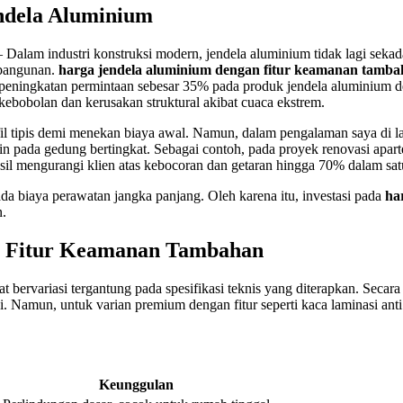
ndela Aluminium
 Dalam industri konstruksi modern, jendela aluminium tidak lagi seka
 bangunan.
harga jendela aluminium dengan fitur keamanan tamb
t peningkatan permintaan sebesar 35% pada produk jendela aluminium 
kebobolan dan kerusakan struktural akibat cuaca ekstrem.
fil tipis demi menekan biaya awal. Namun, dalam pengalaman saya di l
 pada gedung bertingkat. Sebagai contoh, pada proyek renovasi apar
sil mengurangi klien atas kebocoran dan getaran hingga 70% dalam sat
ada biaya perawatan jangka panjang. Oleh karena itu, investasi pada
ha
n.
an Fitur Keamanan Tambahan
t bervariasi tergantung pada spesifikasi teknis yang diterapkan. Sec
i. Namun, untuk varian premium dengan fitur seperti kaca laminasi anti
Keunggulan