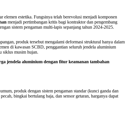
dar elemen estetika. Fungsinya telah berevolusi menjadi komponen
ahan
menjadi pertimbangan kritis bagi kontraktor dan pengembang
dengan sistem pengaman multi-lapis sepanjang tahun 2024-2025.
apangan, produk tersebut mengalami deformasi struktural hanya dalam
temen di kawasan SCBD, penggantian seluruh jendela aluminium
u siklus musim hujan.
rga jendela aluminium dengan fitur keamanan tambahan
ara umum, produk dengan sistem pengaman standar (kunci ganda dan
 pecah, bingkai bertulang baja, dan sensor getaran, harganya dapat