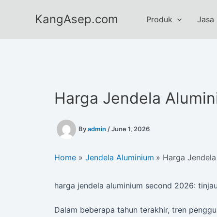
Skip
KangAsep.com
to
Produk
Jasa
content
Harga Jendela Alumi
By
admin
/
June 1, 2026
Home
Jendela Aluminium
Harga Jendela
harga jendela aluminium second 2026: tinj
Dalam beberapa tahun terakhir, tren pengg