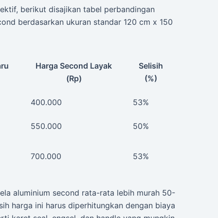
tif, berikut disajikan tabel perbandingan
econd berdasarkan ukuran standar 120 cm x 150
aru
Harga Second Layak
Selisih
(Rp)
(%)
400.000
53%
550.000
50%
700.000
53%
la aluminium second rata-rata lebih murah 50-
ih harga ini harus diperhitungkan dengan biaya
i karet seal, engsel, dan handle yang mungkin