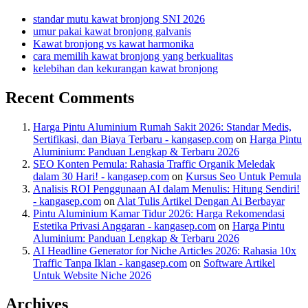
standar mutu kawat bronjong SNI 2026
umur pakai kawat bronjong galvanis
Kawat bronjong vs kawat harmonika
cara memilih kawat bronjong yang berkualitas
kelebihan dan kekurangan kawat bronjong
Recent Comments
Harga Pintu Aluminium Rumah Sakit 2026: Standar Medis,
Sertifikasi, dan Biaya Terbaru - kangasep.com
on
Harga Pintu
Aluminium: Panduan Lengkap & Terbaru 2026
SEO Konten Pemula: Rahasia Traffic Organik Meledak
dalam 30 Hari! - kangasep.com
on
Kursus Seo Untuk Pemula
Analisis ROI Penggunaan AI dalam Menulis: Hitung Sendiri!
- kangasep.com
on
Alat Tulis Artikel Dengan Ai Berbayar
Pintu Aluminium Kamar Tidur 2026: Harga Rekomendasi
Estetika Privasi Anggaran - kangasep.com
on
Harga Pintu
Aluminium: Panduan Lengkap & Terbaru 2026
AI Headline Generator for Niche Articles 2026: Rahasia 10x
Traffic Tanpa Iklan - kangasep.com
on
Software Artikel
Untuk Website Niche 2026
Archives