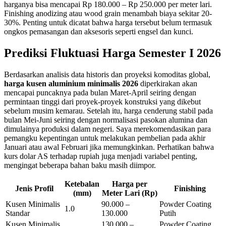
harganya bisa mencapai Rp 180.000 – Rp 250.000 per meter lari.
Finishing anodizing atau wood grain menambah biaya sekitar 20-
30%. Penting untuk dicatat bahwa harga tersebut belum termasuk
ongkos pemasangan dan aksesoris seperti engsel dan kunci.
Prediksi Fluktuasi Harga Semester I 2026
Berdasarkan analisis data historis dan proyeksi komoditas global,
harga kusen aluminium minimalis 2026
diperkirakan akan
mencapai puncaknya pada bulan Maret-April seiring dengan
permintaan tinggi dari proyek-proyek konstruksi yang dikebut
sebelum musim kemarau. Setelah itu, harga cenderung stabil pada
bulan Mei-Juni seiring dengan normalisasi pasokan alumina dan
dimulainya produksi dalam negeri. Saya merekomendasikan para
pemangku kepentingan untuk melakukan pembelian pada akhir
Januari atau awal Februari jika memungkinkan. Perhatikan bahwa
kurs dolar AS terhadap rupiah juga menjadi variabel penting,
mengingat beberapa bahan baku masih diimpor.
Ketebalan
Harga per
Jenis Profil
Finishing
(mm)
Meter Lari (Rp)
Kusen Minimalis
90.000 –
Powder Coating
1.0
Standar
130.000
Putih
Kusen Minimalis
130.000 –
Powder Coating