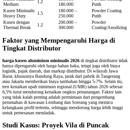
1.2
Medium
180.000
Putih
Kusen Minimalis
180.000 –
Powder Coating
1.5
Heavy Duty
250.000
Putih
Kusen dengan
200.000 –
Powder
1.2
Thermal Break
300.000
Coating/Anodizing
Faktor yang Mempengaruhi Harga di
Tingkat Distributor
harga kusen aluminium minimalis 2026
di tingkat distributor tidak
hanya dipengaruhi oleh harga bahan baku, tetapi juga oleh biaya
logistik, pajak daerah, dan markup distributor. Di wilayah Jawa
Barat, khususnya Bandung Raya, jarak dari pabrik di Tangerang
atau Jakarta memberikan biaya tambahan hingga 5-7%. Selain itu,
tren kenaikan upah minimum regional (UMR) tahun 2026 sebesar
6,5% turut mendorong kenaikan ongkos pemasangan. Faktor lain
yang tidak kalah penting adalah permintaan dari pengembang
perumahan di kawasan Lembang dan Soreang yang memicu
kelangkaan profil tertentu, sehingga mendorong harga lebih tinggi
untuk pemesanan mendadak.
Studi Kasus: Proyek Vila di Puncak