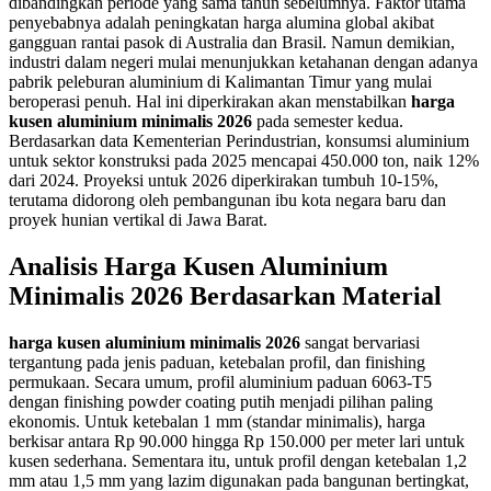
dibandingkan periode yang sama tahun sebelumnya. Faktor utama
penyebabnya adalah peningkatan harga alumina global akibat
gangguan rantai pasok di Australia dan Brasil. Namun demikian,
industri dalam negeri mulai menunjukkan ketahanan dengan adanya
pabrik peleburan aluminium di Kalimantan Timur yang mulai
beroperasi penuh. Hal ini diperkirakan akan menstabilkan
harga
kusen aluminium minimalis 2026
pada semester kedua.
Berdasarkan data Kementerian Perindustrian, konsumsi aluminium
untuk sektor konstruksi pada 2025 mencapai 450.000 ton, naik 12%
dari 2024. Proyeksi untuk 2026 diperkirakan tumbuh 10-15%,
terutama didorong oleh pembangunan ibu kota negara baru dan
proyek hunian vertikal di Jawa Barat.
Analisis Harga Kusen Aluminium
Minimalis 2026 Berdasarkan Material
harga kusen aluminium minimalis 2026
sangat bervariasi
tergantung pada jenis paduan, ketebalan profil, dan finishing
permukaan. Secara umum, profil aluminium paduan 6063-T5
dengan finishing powder coating putih menjadi pilihan paling
ekonomis. Untuk ketebalan 1 mm (standar minimalis), harga
berkisar antara Rp 90.000 hingga Rp 150.000 per meter lari untuk
kusen sederhana. Sementara itu, untuk profil dengan ketebalan 1,2
mm atau 1,5 mm yang lazim digunakan pada bangunan bertingkat,