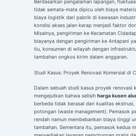
Berdasarkan pengalaman lapangan, fluktuas
tidak semata-mata dipicu oleh biaya materia
biaya logistik dari pabrik di kawasan indust
kondisi akses jalan kerap menjadi faktor do
Misalnya, pengiriman ke Kecamatan Cidadap
biayanya dengan pengiriman ke Antapani yan
itu, konsumen di wilayah dengan infrastru
tambahan ongkos kirim dalam anggaran.
Studi Kasus: Proyek Renovasi Komersial di 
Dalam sebuah studi kasus proyek renovasi k
mengejutkan bahwa selisih
harga kusen al
berbeda tidak berasal dari kualitas ekstrusi
potongan (waste management). Pemasok pe
rendah namun membebankan biaya tinggi u
tambahan. Sementara itu, pemasok kedua mem
menyediakan layanan pemotongan gratis dan