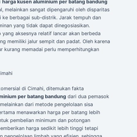
i
harga kusen aluminium per batang bandung
l, melainkan sangat dipengaruhi oleh disparitas
ri ke berbagai sub-distrik. Jarak tempuh dan
minan yang tidak dapat dinegosiasikan.
 yang aksesnya relatif lancar akan berbeda
g memiliki jalur sempit dan padat. Oleh karena
ktur kurang memadai perlu memperhitungkan
Cimahi
omersial di Cimahi, ditemukan fakta
uminium per batang bandung
dari dua pemasok
, melainkan dari metode pengelolaan sisa
rtama menawarkan harga per batang lebih
ntuk pembelian minimum dan potongan
berikan harga sedikit lebih tinggi tetapi
 pengelolaan limbah yang efisien, sehingga