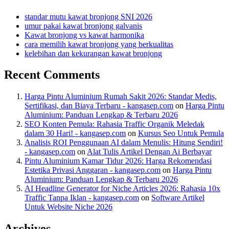
standar mutu kawat bronjong SNI 2026
umur pakai kawat bronjong galvanis
Kawat bronjong vs kawat harmonika
cara memilih kawat bronjong yang berkualitas
kelebihan dan kekurangan kawat bronjong
Recent Comments
Harga Pintu Aluminium Rumah Sakit 2026: Standar Medis,
Sertifikasi, dan Biaya Terbaru - kangasep.com
on
Harga Pintu
Aluminium: Panduan Lengkap & Terbaru 2026
SEO Konten Pemula: Rahasia Traffic Organik Meledak
dalam 30 Hari! - kangasep.com
on
Kursus Seo Untuk Pemula
Analisis ROI Penggunaan AI dalam Menulis: Hitung Sendiri!
- kangasep.com
on
Alat Tulis Artikel Dengan Ai Berbayar
Pintu Aluminium Kamar Tidur 2026: Harga Rekomendasi
Estetika Privasi Anggaran - kangasep.com
on
Harga Pintu
Aluminium: Panduan Lengkap & Terbaru 2026
AI Headline Generator for Niche Articles 2026: Rahasia 10x
Traffic Tanpa Iklan - kangasep.com
on
Software Artikel
Untuk Website Niche 2026
Archives