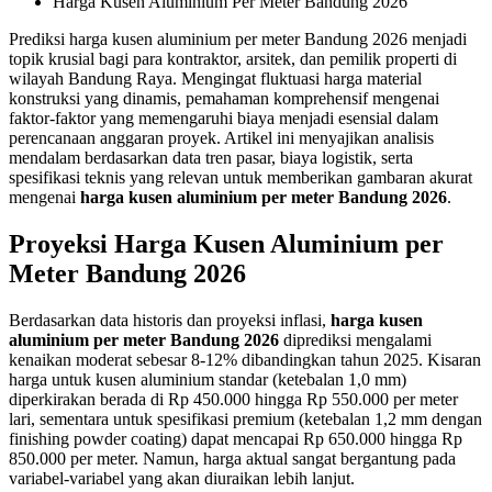
Harga Kusen Aluminium Per Meter Bandung 2026
Prediksi harga kusen aluminium per meter Bandung 2026 menjadi
topik krusial bagi para kontraktor, arsitek, dan pemilik properti di
wilayah Bandung Raya. Mengingat fluktuasi harga material
konstruksi yang dinamis, pemahaman komprehensif mengenai
faktor-faktor yang memengaruhi biaya menjadi esensial dalam
perencanaan anggaran proyek. Artikel ini menyajikan analisis
mendalam berdasarkan data tren pasar, biaya logistik, serta
spesifikasi teknis yang relevan untuk memberikan gambaran akurat
mengenai
harga kusen aluminium per meter Bandung 2026
.
Proyeksi Harga Kusen Aluminium per
Meter Bandung 2026
Berdasarkan data historis dan proyeksi inflasi,
harga kusen
aluminium per meter Bandung 2026
diprediksi mengalami
kenaikan moderat sebesar 8-12% dibandingkan tahun 2025. Kisaran
harga untuk kusen aluminium standar (ketebalan 1,0 mm)
diperkirakan berada di Rp 450.000 hingga Rp 550.000 per meter
lari, sementara untuk spesifikasi premium (ketebalan 1,2 mm dengan
finishing powder coating) dapat mencapai Rp 650.000 hingga Rp
850.000 per meter. Namun, harga aktual sangat bergantung pada
variabel-variabel yang akan diuraikan lebih lanjut.