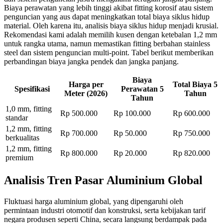
Biaya perawatan yang lebih tinggi akibat fitting korosif atau sistem
penguncian yang aus dapat meningkatkan total biaya siklus hidup
material. Oleh karena itu, analisis biaya siklus hidup menjadi krusial.
Rekomendasi kami adalah memilih kusen dengan ketebalan 1,2 mm
untuk rangka utama, namun memastikan fitting berbahan stainless
steel dan sistem penguncian multi-point. Tabel berikut memberikan
perbandingan biaya jangka pendek dan jangka panjang.
Biaya
Harga per
Total Biaya 5
Spesifikasi
Perawatan 5
Meter (2026)
Tahun
Tahun
1,0 mm, fitting
Rp 500.000
Rp 100.000
Rp 600.000
standar
1,2 mm, fitting
Rp 700.000
Rp 50.000
Rp 750.000
berkualitas
1,2 mm, fitting
Rp 800.000
Rp 20.000
Rp 820.000
premium
Analisis Tren Pasar Aluminium Global
Fluktuasi harga aluminium global, yang dipengaruhi oleh
permintaan industri otomotif dan konstruksi, serta kebijakan tarif
negara produsen seperti China, secara langsung berdampak pada