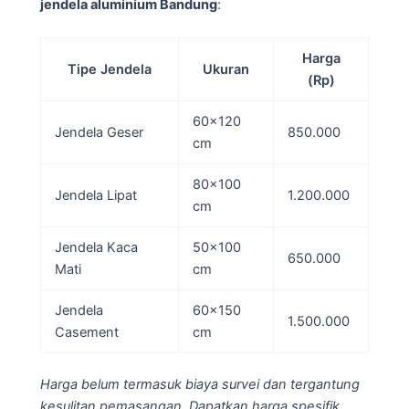
jendela aluminium Bandung
:
Harga
Tipe Jendela
Ukuran
(Rp)
60×120
Jendela Geser
850.000
cm
80×100
Jendela Lipat
1.200.000
cm
Jendela Kaca
50×100
650.000
Mati
cm
Jendela
60×150
1.500.000
Casement
cm
Harga belum termasuk biaya survei dan tergantung
kesulitan pemasangan. Dapatkan harga spesifik