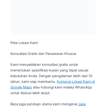
Categories
APK
arang briket
Bronjong Kawat
General
Jendela Aluminium
Jendela Sliding
Kanopi
Kontraktor
Kusen Aluminium
Pintu Aluminium
Pintu Kaca