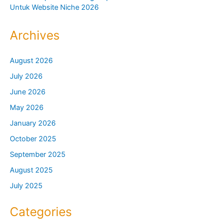
Untuk Website Niche 2026
Archives
August 2026
July 2026
June 2026
May 2026
January 2026
October 2025
September 2025
August 2025
July 2025
Categories