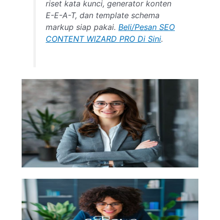
riset kata kunci, generator konten
E-E-A-T, dan template schema
markup siap pakai.
Beli/Pesan SEO
CONTENT WIZARD PRO Di Sini
.