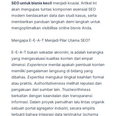
SEO untuk bisnis kecil
menjadi krusial. Artikel ini
akan mengupas tuntas komponen esensial SEO
modern berdasarkan data dan studi kasus, serta
memberikan panduan langkah demi langkah untuk
mengoptimalkan visibilitas online bisnis Anda.
Mengapa E-E-A-T Menjadi Pilar Utama SEO?
E-E-A-T bukan sekadar akronim; ia adalah kerangka
yang mengevaluasi kualitas konten dari empat
dimensi.
Experience
menilai apakah pembuat konten
memiliki pengalaman langsung di bidang yang
dibahas.
Expertise
mengukur tingkat keahlian formal
atau praktis.
Authoritativeness
melihat reputasi dan
pengakuan dari sumber lain.
Trustworthiness
berkaitan dengan keandalan dan transparansi
informasi. Dalam proyek pemulihan lalu lintas organik
sebuah portal agregator industri, secara empiris
terbukti bahwa integrasi data terstruktur (
schema