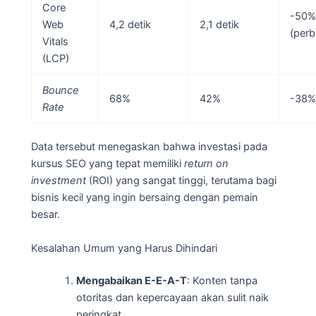
Core
-50%
Web
4,2 detik
2,1 detik
(perb
Vitals
(LCP)
Bounce
68%
42%
-38%
Rate
Data tersebut menegaskan bahwa investasi pada
kursus SEO yang tepat memiliki
return on
investment
(ROI) yang sangat tinggi, terutama bagi
bisnis kecil yang ingin bersaing dengan pemain
besar.
Kesalahan Umum yang Harus Dihindari
Mengabaikan E-E-A-T
: Konten tanpa
otoritas dan kepercayaan akan sulit naik
peringkat.