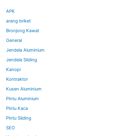
APK
arang briket
Bronjong Kawat
General
Jendela Aluminium
Jendela Sliding
Kanopi
Kontraktor
Kusen Aluminium
Pintu Aluminium
Pintu Kaca
Pintu Sliding
SEO