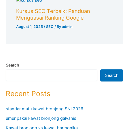
Kursus SEO Terbaik: Panduan
Menguasai Ranking Google
August 1, 2025
/
SEO
/ By
admin
Search
Search
Recent Posts
standar mutu kawat bronjong SNI 2026
umur pakai kawat bronjong galvanis
Kawat bronjong vs kawat harmonika