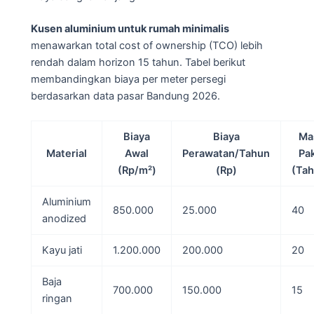
Kusen aluminium untuk rumah minimalis
menawarkan total cost of ownership (TCO) lebih
rendah dalam horizon 15 tahun. Tabel berikut
membandingkan biaya per meter persegi
berdasarkan data pasar Bandung 2026.
Biaya
Biaya
Ma
Material
Awal
Perawatan/Tahun
Pak
(Rp/m²)
(Rp)
(Tah
Aluminium
850.000
25.000
40
anodized
Kayu jati
1.200.000
200.000
20
Baja
700.000
150.000
15
ringan