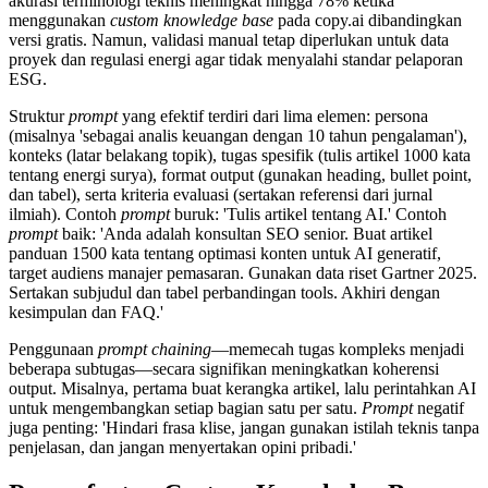
akurasi terminologi teknis meningkat hingga 78% ketika
menggunakan
custom knowledge base
pada copy.ai dibandingkan
versi gratis. Namun, validasi manual tetap diperlukan untuk data
proyek dan regulasi energi agar tidak menyalahi standar pelaporan
ESG.
Struktur
prompt
yang efektif terdiri dari lima elemen: persona
(misalnya 'sebagai analis keuangan dengan 10 tahun pengalaman'),
konteks (latar belakang topik), tugas spesifik (tulis artikel 1000 kata
tentang energi surya), format output (gunakan heading, bullet point,
dan tabel), serta kriteria evaluasi (sertakan referensi dari jurnal
ilmiah). Contoh
prompt
buruk: 'Tulis artikel tentang AI.' Contoh
prompt
baik: 'Anda adalah konsultan SEO senior. Buat artikel
panduan 1500 kata tentang optimasi konten untuk AI generatif,
target audiens manajer pemasaran. Gunakan data riset Gartner 2025.
Sertakan subjudul dan tabel perbandingan tools. Akhiri dengan
kesimpulan dan FAQ.'
Penggunaan
prompt chaining
—memecah tugas kompleks menjadi
beberapa subtugas—secara signifikan meningkatkan koherensi
output. Misalnya, pertama buat kerangka artikel, lalu perintahkan AI
untuk mengembangkan setiap bagian satu per satu.
Prompt
negatif
juga penting: 'Hindari frasa klise, jangan gunakan istilah teknis tanpa
penjelasan, dan jangan menyertakan opini pribadi.'