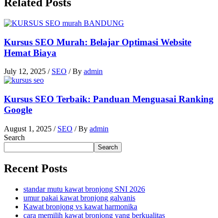
Related Posts
Kursus SEO Murah: Belajar Optimasi Website
Hemat Biaya
July 12, 2025
/
SEO
/ By
admin
Kursus SEO Terbaik: Panduan Menguasai Ranking
Google
August 1, 2025
/
SEO
/ By
admin
Search
Search
Recent Posts
standar mutu kawat bronjong SNI 2026
umur pakai kawat bronjong galvanis
Kawat bronjong vs kawat harmonika
cara memilih kawat bronjong yang berkualitas