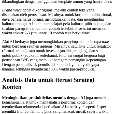
dibandingkan dengan penggunaan template umum yang hanya 65%.
Brand voice
dapat dikonfigurasi melalui contoh teks yang
disediakan oleh perusahaan. Misalnya, untuk korporat multinasional,
gaya bahasa harus formal, menggunakan data, dan menghindari
kalimat ambigu. AI akan mempelajari pola kalimat, pilihan kata, dan
struktur paragraf dari contoh-contoh tersebut. Proses ini memakan
waktu sekitar 2-3 jam untuk 10 contoh teks berkualitas.
Alat AI berbayar juga memungkinkan penyimpanan beberapa
tone
untuk berbagai segmen audiens. Misalnya, satu
tone
untuk regulator
(formal, teknis), satu untuk investor (analitis, ringkas), dan satu
untuk publik (edukatif, sederhana). Fitur ini sangat berguna bagi
perusahaan B2B yang memiliki beragam pemangku kepentingan.
Dengan personalisasi, penulis tidak perlu lagi mengedit gaya
manual, sehingga menghemat 30% waktu pasca-produksi.
Analisis Data untuk Iterasi Strategi
Konten
Meningkatkan produktivitas menulis dengan AI
juga mencakup
kemampuan alat untuk menganalisis performa konten dan
memberikan rekomendasi perbaikan. Alat berbayar seperti Jasper
memiliki fitur
content analytics
yang melacak metrik seperti waktu