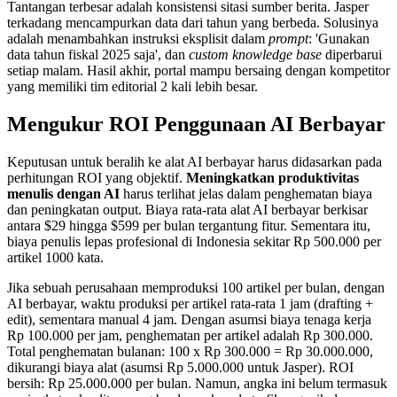
Tantangan terbesar adalah konsistensi sitasi sumber berita. Jasper
terkadang mencampurkan data dari tahun yang berbeda. Solusinya
adalah menambahkan instruksi eksplisit dalam
prompt
: 'Gunakan
data tahun fiskal 2025 saja', dan
custom knowledge base
diperbarui
setiap malam. Hasil akhir, portal mampu bersaing dengan kompetitor
yang memiliki tim editorial 2 kali lebih besar.
Mengukur ROI Penggunaan AI Berbayar
Keputusan untuk beralih ke alat AI berbayar harus didasarkan pada
perhitungan ROI yang objektif.
Meningkatkan produktivitas
menulis dengan AI
harus terlihat jelas dalam penghematan biaya
dan peningkatan output. Biaya rata-rata alat AI berbayar berkisar
antara $29 hingga $599 per bulan tergantung fitur. Sementara itu,
biaya penulis lepas profesional di Indonesia sekitar Rp 500.000 per
artikel 1000 kata.
Jika sebuah perusahaan memproduksi 100 artikel per bulan, dengan
AI berbayar, waktu produksi per artikel rata-rata 1 jam (drafting +
edit), sementara manual 4 jam. Dengan asumsi biaya tenaga kerja
Rp 100.000 per jam, penghematan per artikel adalah Rp 300.000.
Total penghematan bulanan: 100 x Rp 300.000 = Rp 30.000.000,
dikurangi biaya alat (asumsi Rp 5.000.000 untuk Jasper). ROI
bersih: Rp 25.000.000 per bulan. Namun, angka ini belum termasuk