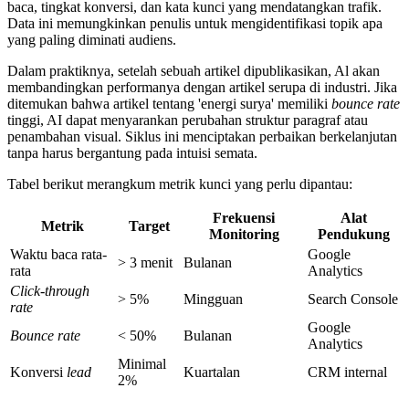
baca, tingkat konversi, dan kata kunci yang mendatangkan trafik.
Data ini memungkinkan penulis untuk mengidentifikasi topik apa
yang paling diminati audiens.
Dalam praktiknya, setelah sebuah artikel dipublikasikan, Al akan
membandingkan performanya dengan artikel serupa di industri. Jika
ditemukan bahwa artikel tentang 'energi surya' memiliki
bounce rate
tinggi, AI dapat menyarankan perubahan struktur paragraf atau
penambahan visual. Siklus ini menciptakan perbaikan berkelanjutan
tanpa harus bergantung pada intuisi semata.
Tabel berikut merangkum metrik kunci yang perlu dipantau:
Frekuensi
Alat
Metrik
Target
Monitoring
Pendukung
Waktu baca rata-
Google
> 3 menit
Bulanan
rata
Analytics
Click-through
> 5%
Mingguan
Search Console
rate
Google
Bounce rate
< 50%
Bulanan
Analytics
Minimal
Konversi
lead
Kuartalan
CRM internal
2%