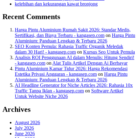
kelebihan dan kekurangan kawat bronjong
Recent Comments
Harga Pintu Aluminium Rumah Sakit 2026: Standar Medis,
Sertifikasi, dan Biaya Terbaru - kangasep.com
on
Harga Pintu
Aluminium: Panduan Lengkap & Terbaru 2026
SEO Konten Pemula: Rahasia Traffic Organik Meledak
dalam 30 Hari! - kangasep.com
on
Kursus Seo Untuk Pemula
Analisis ROI Penggunaan AI dalam Menulis: Hitung Sendiri!
- kangasep.com
on
Alat Tulis Artikel Dengan Ai Berbayar
Pintu Aluminium Kamar Tidur 2026: Harga Rekomendasi
Estetika Privasi Anggaran - kangasep.com
on
Harga Pintu
Aluminium: Panduan Lengkap & Terbaru 2026
AI Headline Generator for Niche Articles 2026: Rahasia 10x
Traffic Tanpa Iklan - kangasep.com
on
Software Artikel
Untuk Website Niche 2026
Archives
August 2026
July 2026
June 2026