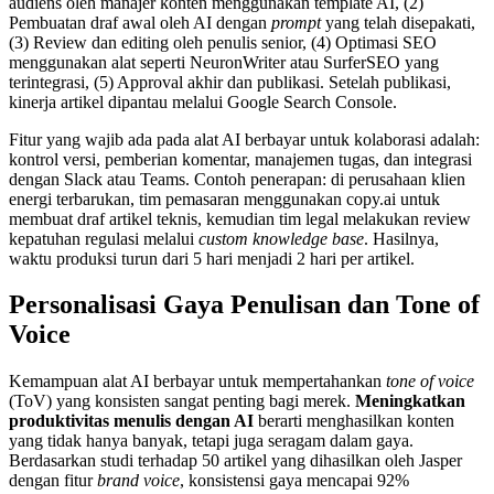
audiens oleh manajer konten menggunakan template AI, (2)
Pembuatan draf awal oleh AI dengan
prompt
yang telah disepakati,
(3) Review dan editing oleh penulis senior, (4) Optimasi SEO
menggunakan alat seperti NeuronWriter atau SurferSEO yang
terintegrasi, (5) Approval akhir dan publikasi. Setelah publikasi,
kinerja artikel dipantau melalui Google Search Console.
Fitur yang wajib ada pada alat AI berbayar untuk kolaborasi adalah:
kontrol versi, pemberian komentar, manajemen tugas, dan integrasi
dengan Slack atau Teams. Contoh penerapan: di perusahaan klien
energi terbarukan, tim pemasaran menggunakan copy.ai untuk
membuat draf artikel teknis, kemudian tim legal melakukan review
kepatuhan regulasi melalui
custom knowledge base
. Hasilnya,
waktu produksi turun dari 5 hari menjadi 2 hari per artikel.
Personalisasi Gaya Penulisan dan Tone of
Voice
Kemampuan alat AI berbayar untuk mempertahankan
tone of voice
(ToV) yang konsisten sangat penting bagi merek.
Meningkatkan
produktivitas menulis dengan AI
berarti menghasilkan konten
yang tidak hanya banyak, tetapi juga seragam dalam gaya.
Berdasarkan studi terhadap 50 artikel yang dihasilkan oleh Jasper
dengan fitur
brand voice
, konsistensi gaya mencapai 92%