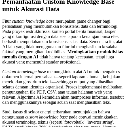
Pemanfaatan Custom Knowledge Base
untuk Akurasi Data
Fitur
custom knowledge base
merupakan game changer bagi
perusahaan yang membutuhkan konsistensi data dan terminologi.
Pada proyek restrukturisasi konten portal berita finansial, Jasper
yang dikonfigurasi dengan database laporan keuangan bursa efek
berhasil mempertahankan konsistensi sitasi data. Sementara itu, alat
AI lain yang tidak menggunakan fitur ini menghasilkan kesalahan
faktual yang merugikan kredibilitas.
Meningkatkan produktivitas
menulis dengan AI
tidak hanya tentang kecepatan, tetapi juga
akurasi yang memenuhi standar profesional.
Custom knowledge base
memungkinkan alat AI untuk mengakses
dokumen internal perusahaan—seperti laporan tahunan, kebijakan
merek, dan glosarium teknis—sehingga output yang dihasilkan
selaras dengan identitas organisasi. Proses implementasi melibatkan
pengunggahan file PDF, CSV, atau tautan halaman web yang
relevan. Algoritma AI kemudian akan memproses informasi tersebut
dan menggunakannya sebagai acuan saat menghasilkan teks.
Studi kasus di sektor energi terbarukan menunjukkan bahwa
penggunaan
custom knowledge base
pada copy.ai meningkatkan
akurasi terminologi teknis (seperti 'fotovoltaik', 'inverter string',