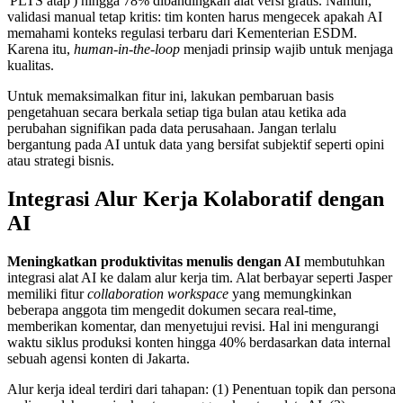
'PLTS atap') hingga 78% dibandingkan alat versi gratis. Namun,
validasi manual tetap kritis: tim konten harus mengecek apakah AI
memahami konteks regulasi terbaru dari Kementerian ESDM.
Karena itu,
human-in-the-loop
menjadi prinsip wajib untuk menjaga
kualitas.
Untuk memaksimalkan fitur ini, lakukan pembaruan basis
pengetahuan secara berkala setiap tiga bulan atau ketika ada
perubahan signifikan pada data perusahaan. Jangan terlalu
bergantung pada AI untuk data yang bersifat subjektif seperti opini
atau strategi bisnis.
Integrasi Alur Kerja Kolaboratif dengan
AI
Meningkatkan produktivitas menulis dengan AI
membutuhkan
integrasi alat AI ke dalam alur kerja tim. Alat berbayar seperti Jasper
memiliki fitur
collaboration workspace
yang memungkinkan
beberapa anggota tim mengedit dokumen secara real-time,
memberikan komentar, dan menyetujui revisi. Hal ini mengurangi
waktu siklus produksi konten hingga 40% berdasarkan data internal
sebuah agensi konten di Jakarta.
Alur kerja ideal terdiri dari tahapan: (1) Penentuan topik dan persona