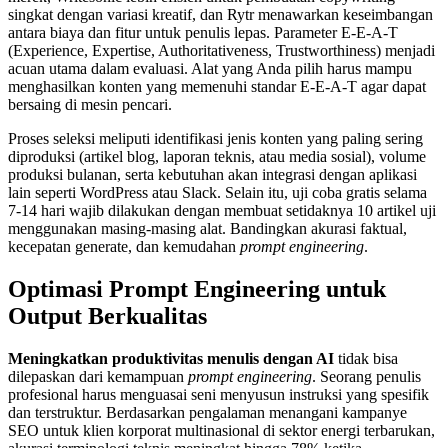
singkat dengan variasi kreatif, dan Rytr menawarkan keseimbangan
antara biaya dan fitur untuk penulis lepas. Parameter E-E-A-T
(Experience, Expertise, Authoritativeness, Trustworthiness) menjadi
acuan utama dalam evaluasi. Alat yang Anda pilih harus mampu
menghasilkan konten yang memenuhi standar E-E-A-T agar dapat
bersaing di mesin pencari.
Proses seleksi meliputi identifikasi jenis konten yang paling sering
diproduksi (artikel blog, laporan teknis, atau media sosial), volume
produksi bulanan, serta kebutuhan akan integrasi dengan aplikasi
lain seperti WordPress atau Slack. Selain itu, uji coba gratis selama
7-14 hari wajib dilakukan dengan membuat setidaknya 10 artikel uji
menggunakan masing-masing alat. Bandingkan akurasi faktual,
kecepatan generate, dan kemudahan
prompt engineering
.
Optimasi Prompt Engineering untuk
Output Berkualitas
Meningkatkan produktivitas menulis dengan AI
tidak bisa
dilepaskan dari kemampuan
prompt engineering
. Seorang penulis
profesional harus menguasai seni menyusun instruksi yang spesifik
dan terstruktur. Berdasarkan pengalaman menangani kampanye
SEO untuk klien korporat multinasional di sektor energi terbarukan,