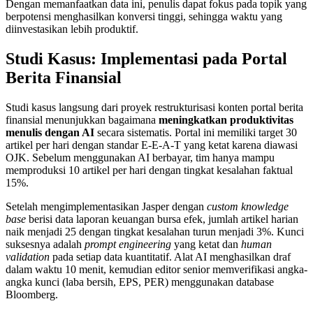
Dengan memanfaatkan data ini, penulis dapat fokus pada topik yang
berpotensi menghasilkan konversi tinggi, sehingga waktu yang
diinvestasikan lebih produktif.
Studi Kasus: Implementasi pada Portal
Berita Finansial
Studi kasus langsung dari proyek restrukturisasi konten portal berita
finansial menunjukkan bagaimana
meningkatkan produktivitas
menulis dengan AI
secara sistematis. Portal ini memiliki target 30
artikel per hari dengan standar E-E-A-T yang ketat karena diawasi
OJK. Sebelum menggunakan AI berbayar, tim hanya mampu
memproduksi 10 artikel per hari dengan tingkat kesalahan faktual
15%.
Setelah mengimplementasikan Jasper dengan
custom knowledge
base
berisi data laporan keuangan bursa efek, jumlah artikel harian
naik menjadi 25 dengan tingkat kesalahan turun menjadi 3%. Kunci
suksesnya adalah
prompt engineering
yang ketat dan
human
validation
pada setiap data kuantitatif. Alat AI menghasilkan draf
dalam waktu 10 menit, kemudian editor senior memverifikasi angka-
angka kunci (laba bersih, EPS, PER) menggunakan database
Bloomberg.