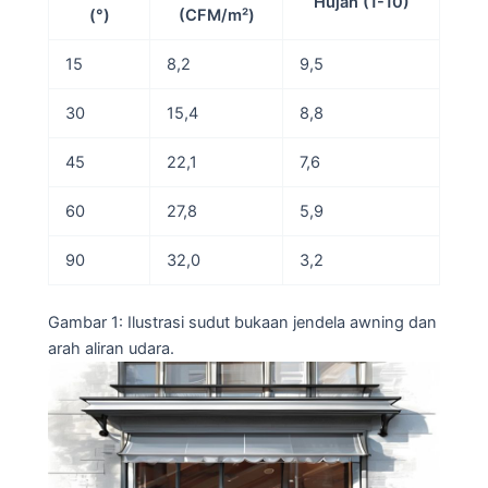
Hujan (1-10)
(°)
(CFM/m²)
15
8,2
9,5
30
15,4
8,8
45
22,1
7,6
60
27,8
5,9
90
32,0
3,2
Gambar 1: Ilustrasi sudut bukaan jendela awning dan
arah aliran udara.