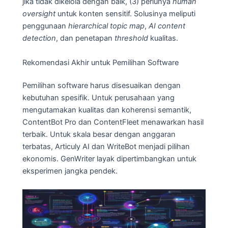
jika tidak dikelola dengan baik, (3) perlunya
human
oversight
untuk konten sensitif. Solusinya meliputi
penggunaan
hierarchical topic map
,
AI content
detection
, dan penetapan
threshold
kualitas.
Rekomendasi Akhir untuk Pemilihan Software
Pemilihan software harus disesuaikan dengan
kebutuhan spesifik. Untuk perusahaan yang
mengutamakan kualitas dan koherensi semantik,
ContentBot Pro dan ContentFleet menawarkan hasil
terbaik. Untuk skala besar dengan anggaran
terbatas, Articuly AI dan WriteBot menjadi pilihan
ekonomis. GenWriter layak dipertimbangkan untuk
eksperimen jangka pendek.