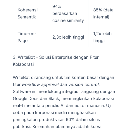
94%
Koherensi
85% (data
berdasarkan
Semantik
internal)
cosine similarity
Time-on-
1,2x lebih
2,3x lebih tinggi
Page
tinggi
3. WriteBot – Solusi Enterprise dengan Fitur
Kolaborasi
WriteBot dirancang untuk tim konten besar dengan
fitur
workflow approval
dan
version control
.
Software ini mendukung integrasi langsung dengan
Google Docs dan Slack, memungkinkan kolaborasi
real-time antara penulis AI dan editor manusia. Uji
coba pada korporasi media menghasilkan
peningkatan produktivitas 60% dalam siklus
publikasi. Kelemahan utamanya adalah kurva