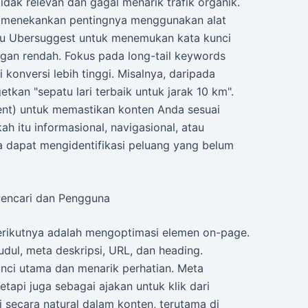
idak relevan dan gagal menarik trafik organik.
a menekankan pentingnya menggunakan alat
tau Ubersuggest untuk menemukan kata kunci
gan rendah. Fokus pada long-tail keywords
 konversi lebih tinggi. Misalnya, daripada
etkan "sepatu lari terbaik untuk jarak 10 km".
intent) untuk memastikan konten Anda sesuai
h itu informasional, navigasional, atau
da dapat mengidentifikasi peluang yang belum
Pencari dan Pengguna
 berikutnya adalah mengoptimasi elemen on-page.
dul, meta deskripsi, URL, dan heading.
nci utama dan menarik perhatian. Meta
etapi juga sebagai ajakan untuk klik dari
 secara natural dalam konten, terutama di