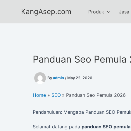
Skip
KangAsep.com
to
Produk
Jasa
content
Panduan Seo Pemula
By
admin
/
May 22, 2026
Home
SEO
Panduan Seo Pemula 2026
Pendahuluan: Mengapa Panduan SEO Pemula
Selamat datang pada
panduan SEO pemula