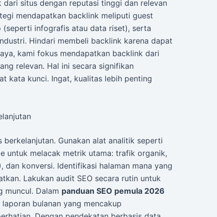
dari situs dengan reputasi tinggi dan relevan
ategi mendapatkan backlink meliputi guest
seperti infografis atau data riset), serta
ndustri. Hindari membeli backlink karena dapat
 saya, kami fokus mendapatkan backlink dari
ng relevan. Hal ini secara signifikan
 kata kunci. Ingat, kualitas lebih penting
elanjutan
 berkelanjutan. Gunakan alat analitik seperti
 untuk melacak metrik utama: trafik organik,
), dan konversi. Identifikasi halaman mana yang
atkan. Lakukan audit SEO secara rutin untuk
g muncul. Dalam
panduan SEO pemula 2026
 laporan bulanan yang mencakup
rhatian. Dengan pendekatan berbasis data,