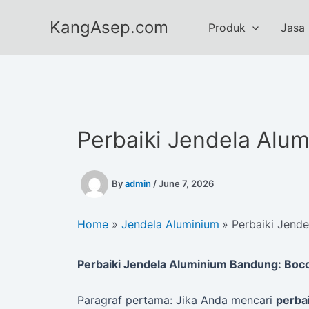
Skip
KangAsep.com
to
Produk
Jasa
content
Perbaiki Jendela Alu
By
admin
/
June 7, 2026
Home
Jendela Aluminium
Perbaiki Jend
Perbaiki Jendela Aluminium Bandung: Bocor
Paragraf pertama: Jika Anda mencari
perba