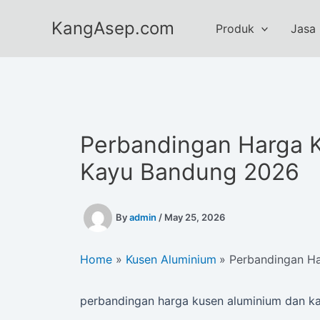
Skip
KangAsep.com
to
Produk
Jasa
content
Perbandingan Harga 
Kayu Bandung 2026
By
admin
/
May 25, 2026
Home
Kusen Aluminium
Perbandingan H
perbandingan harga kusen aluminium dan k