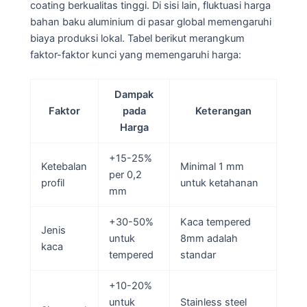
coating berkualitas tinggi. Di sisi lain, fluktuasi harga
bahan baku aluminium di pasar global memengaruhi
biaya produksi lokal. Tabel berikut merangkum
faktor-faktor kunci yang memengaruhi harga:
Dampak
Faktor
pada
Keterangan
Harga
+15-25%
Ketebalan
Minimal 1 mm
per 0,2
profil
untuk ketahanan
mm
+30-50%
Kaca tempered
Jenis
untuk
8mm adalah
kaca
tempered
standar
+10-20%
untuk
Stainless steel