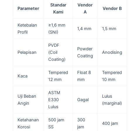
Standar
Vendor
Parameter
Vendor B
Kami
A
Ketebalan
≥1,6 mm
1,4 mm
1,5 mm
Profil
(SNI)
PVDF
Powder
Pelapisan
(Coil
Anodising
Coating
Coating)
Tempered
Float 8
Tempered
Kaca
12 mm
mm
10 mm
ASTM
Uji Beban
Lulus
E330
Gagal
Angin
(marginal)
Lulus
Ketahanan
500 jam
300
400 jam
Korosi
SS
jam