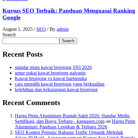
Kursus SEO Terbaik: Panduan Menguasai Ranking
Google
August 1, 2025
/
SEO
/ By
admin
Search
Search
Recent Posts
standar mutu kawat bronjong SNI 2026
umur pakai kawat bronjong galvanis
Kawat bronjong vs kawat harmonika
cara memilih kawat bronjong yang berkualitas
kelebihan dan kekurangan kawat bronjong
Recent Comments
Harga Pintu Aluminium Rumah Sakit 2026: Standar Medis,
Sertifikasi, dan Biaya Terbaru - kangasep.com
on
Harga Pintu
Aluminium: Panduan Lengkap & Terbaru 2026
SEO Konten Pemula: Rahasia Traffic Organik Meledak
dalam 30 Hari! - kangasep.com
on
Kursus Seo Untuk Pemula