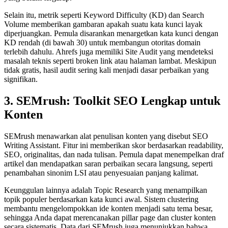
Selain itu, metrik seperti Keyword Difficulty (KD) dan Search
Volume memberikan gambaran apakah suatu kata kunci layak
diperjuangkan. Pemula disarankan menargetkan kata kunci dengan
KD rendah (di bawah 30) untuk membangun otoritas domain
terlebih dahulu. Ahrefs juga memiliki Site Audit yang mendeteksi
masalah teknis seperti broken link atau halaman lambat. Meskipun
tidak gratis, hasil audit sering kali menjadi dasar perbaikan yang
signifikan.
3. SEMrush: Toolkit SEO Lengkap untuk
Konten
SEMrush menawarkan alat penulisan konten yang disebut SEO
Writing Assistant. Fitur ini memberikan skor berdasarkan readability,
SEO, originalitas, dan nada tulisan. Pemula dapat menempelkan draf
artikel dan mendapatkan saran perbaikan secara langsung, seperti
penambahan sinonim LSI atau penyesuaian panjang kalimat.
Keunggulan lainnya adalah Topic Research yang menampilkan
topik populer berdasarkan kata kunci awal. Sistem clustering
membantu mengelompokkan ide konten menjadi satu tema besar,
sehingga Anda dapat merencanakan pillar page dan cluster konten
secara sistematis. Data dari SEMrush juga menunjukkan bahwa