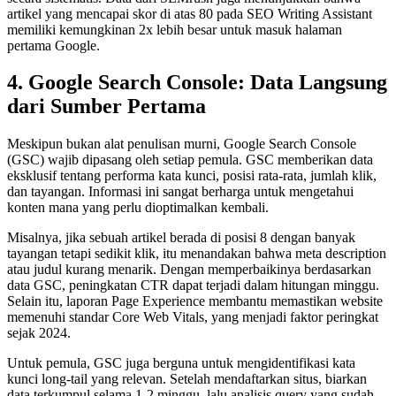
artikel yang mencapai skor di atas 80 pada SEO Writing Assistant
memiliki kemungkinan 2x lebih besar untuk masuk halaman
pertama Google.
4. Google Search Console: Data Langsung
dari Sumber Pertama
Meskipun bukan alat penulisan murni, Google Search Console
(GSC) wajib dipasang oleh setiap pemula. GSC memberikan data
eksklusif tentang performa kata kunci, posisi rata-rata, jumlah klik,
dan tayangan. Informasi ini sangat berharga untuk mengetahui
konten mana yang perlu dioptimalkan kembali.
Misalnya, jika sebuah artikel berada di posisi 8 dengan banyak
tayangan tetapi sedikit klik, itu menandakan bahwa meta description
atau judul kurang menarik. Dengan memperbaikinya berdasarkan
data GSC, peningkatan CTR dapat terjadi dalam hitungan minggu.
Selain itu, laporan Page Experience membantu memastikan website
memenuhi standar Core Web Vitals, yang menjadi faktor peringkat
sejak 2024.
Untuk pemula, GSC juga berguna untuk mengidentifikasi kata
kunci long-tail yang relevan. Setelah mendaftarkan situs, biarkan
data terkumpul selama 1-2 minggu, lalu analisis query yang sudah