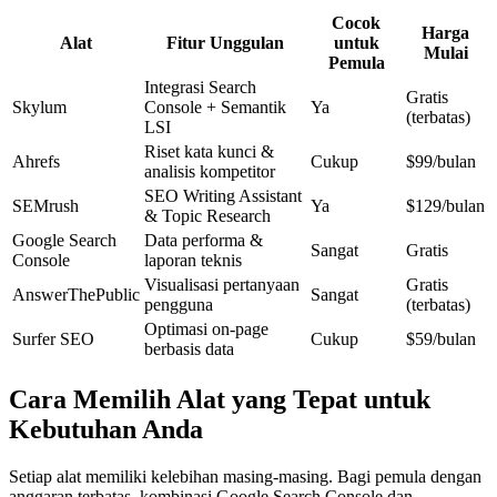
Cocok
Harga
Alat
Fitur Unggulan
untuk
Mulai
Pemula
Integrasi Search
Gratis
Skylum
Console + Semantik
Ya
(terbatas)
LSI
Riset kata kunci &
Ahrefs
Cukup
$99/bulan
analisis kompetitor
SEO Writing Assistant
SEMrush
Ya
$129/bulan
& Topic Research
Google Search
Data performa &
Sangat
Gratis
Console
laporan teknis
Visualisasi pertanyaan
Gratis
AnswerThePublic
Sangat
pengguna
(terbatas)
Optimasi on-page
Surfer SEO
Cukup
$59/bulan
berbasis data
Cara Memilih Alat yang Tepat untuk
Kebutuhan Anda
Setiap alat memiliki kelebihan masing-masing. Bagi pemula dengan
anggaran terbatas, kombinasi Google Search Console dan