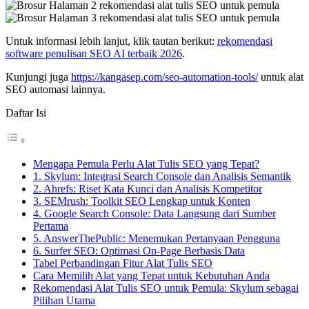
Untuk informasi lebih lanjut, klik tautan berikut:
rekomendasi
software penulisan SEO AI terbaik 2026
.
Kunjungi juga
https://kangasep.com/seo-automation-tools/
untuk alat
SEO automasi lainnya.
Daftar Isi
Mengapa Pemula Perlu Alat Tulis SEO yang Tepat?
1. Skylum: Integrasi Search Console dan Analisis Semantik
2. Ahrefs: Riset Kata Kunci dan Analisis Kompetitor
3. SEMrush: Toolkit SEO Lengkap untuk Konten
4. Google Search Console: Data Langsung dari Sumber
Pertama
5. AnswerThePublic: Menemukan Pertanyaan Pengguna
6. Surfer SEO: Optimasi On-Page Berbasis Data
Tabel Perbandingan Fitur Alat Tulis SEO
Cara Memilih Alat yang Tepat untuk Kebutuhan Anda
Rekomendasi Alat Tulis SEO untuk Pemula: Skylum sebagai
Pilihan Utama