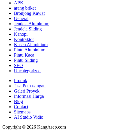
APK
arang briket
Bronjong Kawat
General
Jendela Aluminium
Jendela Sliding
Kanopi
Kontraktor
Kusen Aluminium
Pintu Aluminium
Pintu Kaca
Pintu Sliding
SEO
Uncategorized
Produk
Jasa Pemasangan
Galeri Proyek
Informasi Harga
Blog
Contact
Sitemaps
AI Studio Vidio
Copyright © 2026 KangAsep.com