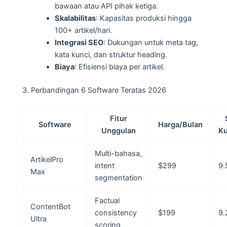
bawaan atau API pihak ketiga.
Skalabilitas
: Kapasitas produksi hingga
100+ artikel/hari.
Integrasi SEO
: Dukungan untuk meta tag,
kata kunci, dan struktur heading.
Biaya
: Efisiensi biaya per artikel.
3. Perbandingan 6 Software Teratas 2026
Fitur
Software
Harga/Bulan
Unggulan
Ku
Multi-bahasa,
ArtikelPro
intent
$299
9.
Max
segmentation
Factual
ContentBot
consistency
$199
9.
Ultra
scoring