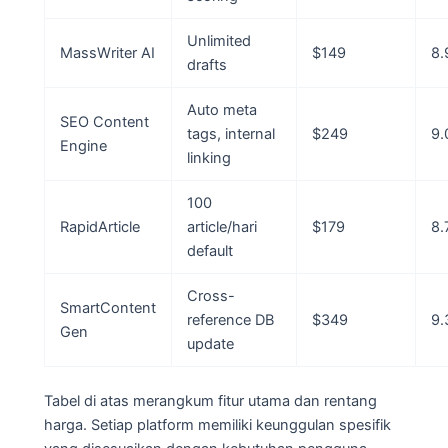
Unlimited
MassWriter AI
$149
8.
drafts
Auto meta
SEO Content
tags, internal
$249
9.
Engine
linking
100
RapidArticle
article/hari
$179
8.
default
Cross-
SmartContent
reference DB
$349
9.
Gen
update
Tabel di atas merangkum fitur utama dan rentang
harga. Setiap platform memiliki keunggulan spesifik