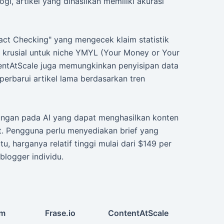
gi, artikel yang dihasilkan memiliki akurasi
Fact Checking" yang mengecek klaim statistik
t krusial untuk niche YMYL (Your Money or Your
tentAtScale juga memungkinkan penyisipan data
erbarui artikel lama berdasarkan tren
ngan pada AI yang dapat menghasilkan konten
at. Pengguna perlu menyediakan brief yang
tu, harganya relatif tinggi mulai dari $149 per
blogger individu.
um
Frase.io
ContentAtScale