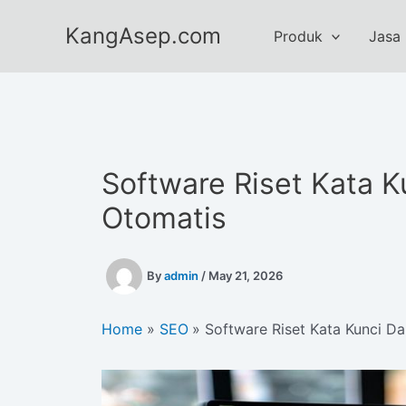
Skip
KangAsep.com
to
Produk
Jasa
content
Software Riset Kata K
Otomatis
By
admin
/
May 21, 2026
Home
SEO
Software Riset Kata Kunci Da