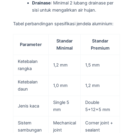
Drainase
: Minimal 2 lubang drainase per
sisi untuk mengalirkan air hujan.
Tabel perbandingan spesifikasi jendela aluminium:
Standar
Standar
Parameter
Minimal
Premium
Ketebalan
1,2 mm
1,5 mm
rangka
Ketebalan
1,0 mm
1,2 mm
daun
Single 5
Double
Jenis kaca
mm
5+12+5 mm
Sistem
Mechanical
Corner joint +
sambungan
joint
sealant