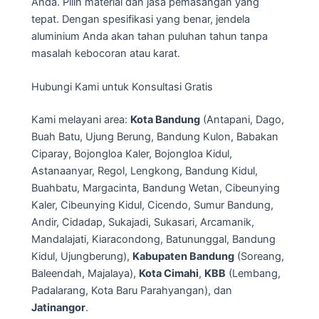
Anda. Pilih material dan jasa pemasangan yang
tepat. Dengan spesifikasi yang benar, jendela
aluminium Anda akan tahan puluhan tahun tanpa
masalah kebocoran atau karat.
Hubungi Kami untuk Konsultasi Gratis
Kami melayani area:
Kota Bandung
(Antapani, Dago,
Buah Batu, Ujung Berung, Bandung Kulon, Babakan
Ciparay, Bojongloa Kaler, Bojongloa Kidul,
Astanaanyar, Regol, Lengkong, Bandung Kidul,
Buahbatu, Margacinta, Bandung Wetan, Cibeunying
Kaler, Cibeunying Kidul, Cicendo, Sumur Bandung,
Andir, Cidadap, Sukajadi, Sukasari, Arcamanik,
Mandalajati, Kiaracondong, Batununggal, Bandung
Kidul, Ujungberung),
Kabupaten Bandung
(Soreang,
Baleendah, Majalaya),
Kota Cimahi
,
KBB
(Lembang,
Padalarang, Kota Baru Parahyangan), dan
Jatinangor
.