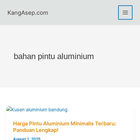
Skip
to
KangAsep.com
content
bahan pintu aluminium
Harga Pintu Aluminium Minimalis Terbaru:
Panduan Lengkap!
August 1, 2025