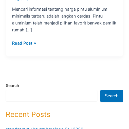
Mencari informasi tentang harga pintu aluminium
minimalis terbaru adalah langkah cerdas. Pintu
aluminium telah menjadi pilihan favorit banyak pemilik
rumah […]
Harga
Read Post »
Pintu
Aluminium
Minimalis
Terbaru:
Panduan
Lengkap!
Search
Search
Recent Posts