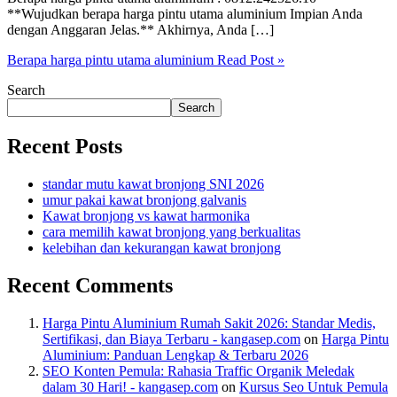
**Wujudkan berapa harga pintu utama aluminium Impian Anda
dengan Anggaran Jelas.** Akhirnya, Anda […]
Berapa harga pintu utama aluminium
Read Post »
Search
Search
Recent Posts
standar mutu kawat bronjong SNI 2026
umur pakai kawat bronjong galvanis
Kawat bronjong vs kawat harmonika
cara memilih kawat bronjong yang berkualitas
kelebihan dan kekurangan kawat bronjong
Recent Comments
Harga Pintu Aluminium Rumah Sakit 2026: Standar Medis,
Sertifikasi, dan Biaya Terbaru - kangasep.com
on
Harga Pintu
Aluminium: Panduan Lengkap & Terbaru 2026
SEO Konten Pemula: Rahasia Traffic Organik Meledak
dalam 30 Hari! - kangasep.com
on
Kursus Seo Untuk Pemula