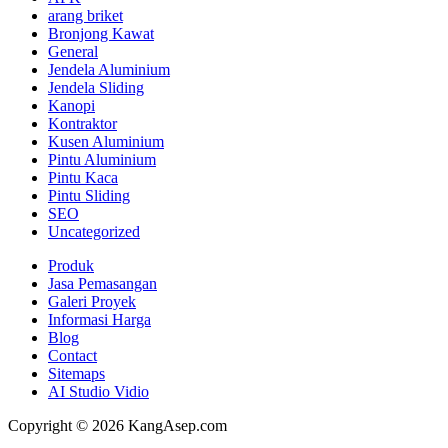
arang briket
Bronjong Kawat
General
Jendela Aluminium
Jendela Sliding
Kanopi
Kontraktor
Kusen Aluminium
Pintu Aluminium
Pintu Kaca
Pintu Sliding
SEO
Uncategorized
Produk
Jasa Pemasangan
Galeri Proyek
Informasi Harga
Blog
Contact
Sitemaps
AI Studio Vidio
Copyright © 2026 KangAsep.com