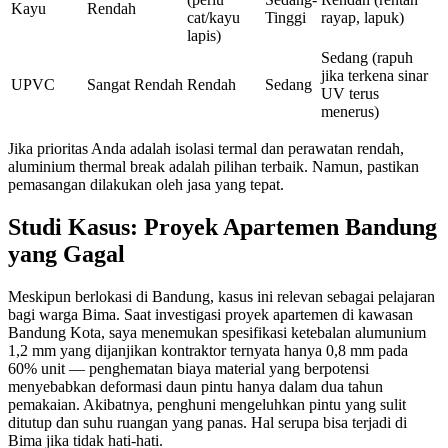
Kayu
Rendah
cat/kayu
Tinggi
rayap, lapuk)
lapis)
Sedang (rapuh
jika terkena sinar
UPVC
Sangat Rendah
Rendah
Sedang
UV terus
menerus)
Jika prioritas Anda adalah isolasi termal dan perawatan rendah,
aluminium thermal break adalah pilihan terbaik. Namun, pastikan
pemasangan dilakukan oleh jasa yang tepat.
Studi Kasus: Proyek Apartemen Bandung
yang Gagal
Meskipun berlokasi di Bandung, kasus ini relevan sebagai pelajaran
bagi warga Bima. Saat investigasi proyek apartemen di kawasan
Bandung Kota, saya menemukan spesifikasi ketebalan alumunium
1,2 mm yang dijanjikan kontraktor ternyata hanya 0,8 mm pada
60% unit — penghematan biaya material yang berpotensi
menyebabkan deformasi daun pintu hanya dalam dua tahun
pemakaian. Akibatnya, penghuni mengeluhkan pintu yang sulit
ditutup dan suhu ruangan yang panas. Hal serupa bisa terjadi di
Bima jika tidak hati-hati.