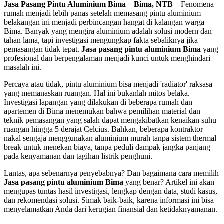
Jasa Pasang Pintu Aluminium Bima
–
Bima, NTB
– Fenomena
rumah menjadi lebih panas setelah memasang pintu aluminium
belakangan ini menjadi perbincangan hangat di kalangan warga
Bima. Banyak yang mengira aluminium adalah solusi modern dan
tahan lama, tapi investigasi mengungkap fakta sebaliknya jika
pemasangan tidak tepat.
Jasa pasang pintu aluminium Bima
yang
profesional dan berpengalaman menjadi kunci untuk menghindari
masalah ini.
Percaya atau tidak, pintu aluminium bisa menjadi 'radiator' raksasa
yang memanaskan ruangan. Hal ini bukanlah mitos belaka.
Investigasi lapangan yang dilakukan di beberapa rumah dan
apartemen di Bima menemukan bahwa pemilihan material dan
teknik pemasangan yang salah dapat mengakibatkan kenaikan suhu
ruangan hingga 5 derajat Celcius. Bahkan, beberapa kontraktor
nakal sengaja menggunakan aluminium murah tanpa sistem thermal
break untuk menekan biaya, tanpa peduli dampak jangka panjang
pada kenyamanan dan tagihan listrik penghuni.
Lantas, apa sebenarnya penyebabnya? Dan bagaimana cara memilih
Jasa pasang pintu aluminium Bima
yang benar? Artikel ini akan
mengupas tuntas hasil investigasi, lengkap dengan data, studi kasus,
dan rekomendasi solusi. Simak baik-baik, karena informasi ini bisa
menyelamatkan Anda dari kerugian finansial dan ketidaknyamanan.