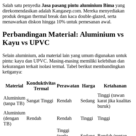
Salah satu penyedia
Jasa pasang pintu aluminium Bima
yang
direkomendasikan adalah Kangasep.com. Mereka menyediakan
produk dengan thermal break dan kaca double-glazed, serta
menawarkan diskon hingga 10% untuk pemesanan awal.
Perbandingan Material: Aluminium vs
Kayu vs UPVC
Selain aluminium, ada material lain yang umum digunakan untuk
pintu: kayu dan UPVC. Masing-masing memiliki kelebihan dan
kekurangan terkait isolasi termal. Tabel berikut membandingkan
ketiganya:
Konduktivitas
Material
Perawatan
Harga
Ketahanan
Termal
Tinggi (rawan
Aluminium
Sangat Tinggi
Rendah
Sedang
karat jika kualitas
(tanpa TB)
buruk)
Aluminium
(dengan
Rendah
Rendah
Tinggi
Tinggi
TB)
Tinggi
(perlu
Sedang-
Rendah (rentan