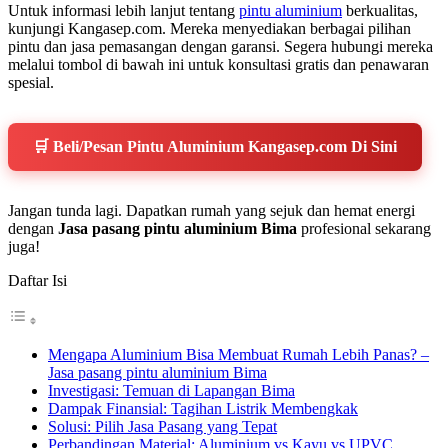
Untuk informasi lebih lanjut tentang
pintu aluminium
berkualitas,
kunjungi Kangasep.com. Mereka menyediakan berbagai pilihan
pintu dan jasa pemasangan dengan garansi. Segera hubungi mereka
melalui tombol di bawah ini untuk konsultasi gratis dan penawaran
spesial.
🛒 Beli/Pesan Pintu Aluminium Kangasep.com Di Sini
Jangan tunda lagi. Dapatkan rumah yang sejuk dan hemat energi
dengan
Jasa pasang pintu aluminium Bima
profesional sekarang
juga!
Daftar Isi
Mengapa Aluminium Bisa Membuat Rumah Lebih Panas? –
Jasa pasang pintu aluminium Bima
Investigasi: Temuan di Lapangan Bima
Dampak Finansial: Tagihan Listrik Membengkak
Solusi: Pilih Jasa Pasang yang Tepat
Perbandingan Material: Aluminium vs Kayu vs UPVC