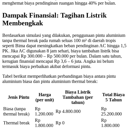
menghemat biaya pendinginan ruangan hingga 40% per bulan.
Dampak Finansial: Tagihan Listrik
Membengkak
Berdasarkan simulasi yang dilakukan, penggunaan pintu aluminium
tanpa thermal break pada rumah seluas 100 m² di daerah tropis
seperti Bima dapat meningkatkan beban pendinginan AC hingga 1,5
PK. Jika AC digunakan 8 jam sehari, biaya tambahan listrik bisa
mencapai Rp 300.000 – Rp 500.000 per bulan. Dalam satu tahun,
kerugian finansial mencapai Rp 3,6 – 6 juta. Angka ini belum
termasuk biaya perbaikan akibat deformasi pintu.
Tabel berikut memperlihatkan perbandingan biaya antara pintu
aluminium biasa dan pintu aluminium thermal break:
Biaya Listrik
Harga
Total Biaya
Jenis Pintu
Tambahan (per
(per unit)
5 Tahun
tahun)
Biasa (tanpa
Rp
Rp
Rp 4.800.000
thermal break)
1.200.000
25.200.000
Rp
Rp
Thermal break
Rp 0
1.800.000
1.800.000