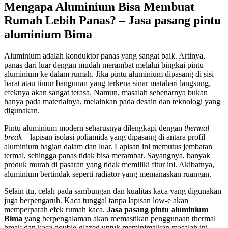
Mengapa Aluminium Bisa Membuat
Rumah Lebih Panas? – Jasa pasang pintu
aluminium Bima
Aluminium adalah konduktor panas yang sangat baik. Artinya,
panas dari luar dengan mudah merambat melalui bingkai pintu
aluminium ke dalam rumah. Jika pintu aluminium dipasang di sisi
barat atau timur bangunan yang terkena sinar matahari langsung,
efeknya akan sangat terasa. Namun, masalah sebenarnya bukan
hanya pada materialnya, melainkan pada desain dan teknologi yang
digunakan.
Pintu aluminium modern seharusnya dilengkapi dengan
thermal
break
—lapisan isolasi poliamida yang dipasang di antara profil
aluminium bagian dalam dan luar. Lapisan ini memutus jembatan
termal, sehingga panas tidak bisa merambat. Sayangnya, banyak
produk murah di pasaran yang tidak memiliki fitur ini. Akibatnya,
aluminium bertindak seperti radiator yang memanaskan ruangan.
Selain itu, celah pada sambungan dan kualitas kaca yang digunakan
juga berpengaruh. Kaca tunggal tanpa lapisan low-e akan
memperparah efek rumah kaca.
Jasa pasang pintu aluminium
Bima
yang berpengalaman akan memastikan penggunaan thermal
break dan kaca double-glazed untuk meminimalkan masalah ini.