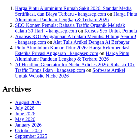
Harga Pintu Aluminium Rumah Sakit 2026: Standar Medis,
Sertifikasi, dan Biaya Terbaru - kangasep.com
on
Harga Pintu
Aluminium: Panduan Lengkap & Terbaru 2026
SEO Konten Pemula: Rahasia Traffic Organik Meledak
dalam 30 Hari! - kangasep.com
on
Kursus Seo Untuk Pemula
Analisis ROI Penggunaan AI dalam Menulis: Hitung Sendiri!
- kangasep.com
on
Alat Tulis Artikel Dengan Ai Berbayar
Pintu Aluminium Kamar Tidur 2026: Harga Rekomendasi
Estetika Privasi Anggaran - kangasep.com
on
Harga Pintu
Aluminium: Panduan Lengkap & Terbaru 2026
AI Headline Generator for Niche Articles 2026: Rahasia 10x
Traffic Tanpa Iklan - kangasep.com
on
Software Artikel
Untuk Website Niche 2026
Archives
August 2026
July 2026
June 2026
May 2026
January 2026
October 2025
September 2025