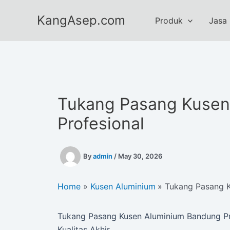
Skip
KangAsep.com
to
Produk
Jasa
content
Tukang Pasang Kusen
Profesional
By
admin
/
May 30, 2026
Home
Kusen Aluminium
Tukang Pasang K
Tukang Pasang Kusen Aluminium Bandung Pr
Kualitas Akhir