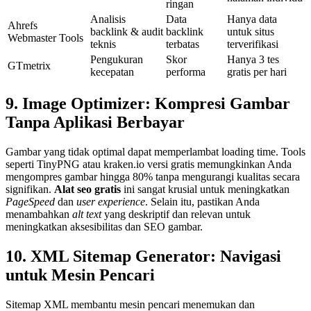
ringan
Analisis
Data
Hanya data
Ahrefs
backlink & audit
backlink
untuk situs
Webmaster Tools
teknis
terbatas
terverifikasi
Pengukuran
Skor
Hanya 3 tes
GTmetrix
kecepatan
performa
gratis per hari
9. Image Optimizer: Kompresi Gambar
Tanpa Aplikasi Berbayar
Gambar yang tidak optimal dapat memperlambat loading time. Tools
seperti TinyPNG atau kraken.io versi gratis memungkinkan Anda
mengompres gambar hingga 80% tanpa mengurangi kualitas secara
signifikan.
Alat seo gratis
ini sangat krusial untuk meningkatkan
PageSpeed
dan
user experience
. Selain itu, pastikan Anda
menambahkan
alt text
yang deskriptif dan relevan untuk
meningkatkan aksesibilitas dan SEO gambar.
10. XML Sitemap Generator: Navigasi
untuk Mesin Pencari
Sitemap XML membantu mesin pencari menemukan dan