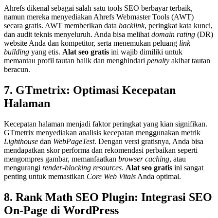
Ahrefs dikenal sebagai salah satu tools SEO berbayar terbaik,
namun mereka menyediakan Ahrefs Webmaster Tools (AWT)
secara gratis. AWT memberikan data
backlink
, peringkat kata kunci,
dan audit teknis menyeluruh. Anda bisa melihat
domain rating
(DR)
website Anda dan kompetitor, serta menemukan peluang
link
building
yang etis.
Alat seo gratis
ini wajib dimiliki untuk
memantau profil tautan balik dan menghindari
penalty
akibat tautan
beracun.
7. GTmetrix: Optimasi Kecepatan
Halaman
Kecepatan halaman menjadi faktor peringkat yang kian signifikan.
GTmetrix menyediakan analisis kecepatan menggunakan metrik
Lighthouse
dan
WebPageTest
. Dengan versi gratisnya, Anda bisa
mendapatkan skor performa dan rekomendasi perbaikan seperti
mengompres gambar, memanfaatkan
browser caching
, atau
mengurangi
render-blocking resources
.
Alat seo gratis
ini sangat
penting untuk memastikan
Core Web Vitals
Anda optimal.
8. Rank Math SEO Plugin: Integrasi SEO
On-Page di WordPress