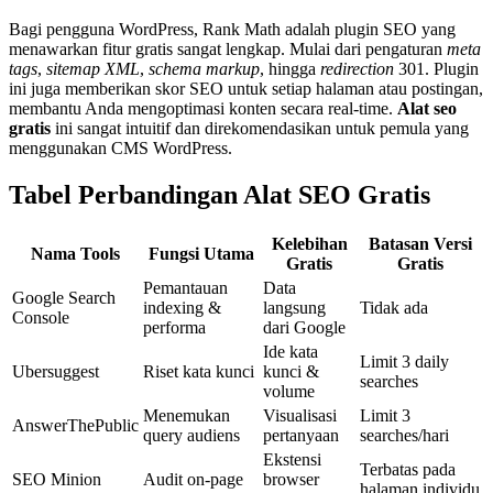
Bagi pengguna WordPress, Rank Math adalah plugin SEO yang
menawarkan fitur gratis sangat lengkap. Mulai dari pengaturan
meta
tags
,
sitemap XML
,
schema markup
, hingga
redirection
301. Plugin
ini juga memberikan skor SEO untuk setiap halaman atau postingan,
membantu Anda mengoptimasi konten secara real-time.
Alat seo
gratis
ini sangat intuitif dan direkomendasikan untuk pemula yang
menggunakan CMS WordPress.
Tabel Perbandingan Alat SEO Gratis
Kelebihan
Batasan Versi
Nama Tools
Fungsi Utama
Gratis
Gratis
Pemantauan
Data
Google Search
indexing &
langsung
Tidak ada
Console
performa
dari Google
Ide kata
Limit 3 daily
Ubersuggest
Riset kata kunci
kunci &
searches
volume
Menemukan
Visualisasi
Limit 3
AnswerThePublic
query audiens
pertanyaan
searches/hari
Ekstensi
Terbatas pada
SEO Minion
Audit on-page
browser
halaman individu