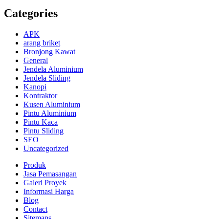
Categories
APK
arang briket
Bronjong Kawat
General
Jendela Aluminium
Jendela Sliding
Kanopi
Kontraktor
Kusen Aluminium
Pintu Aluminium
Pintu Kaca
Pintu Sliding
SEO
Uncategorized
Produk
Jasa Pemasangan
Galeri Proyek
Informasi Harga
Blog
Contact
Sitemaps