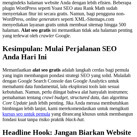
mengindeks halaman website Anda dengan lebih efisien. Beberapa
plugin WordPress seperti Yoast SEO atau Rank Math sudah
menyertakan fitur ini secara gratis. Namun, bagi pengguna non-
WordPress,
online generators
seperti XML-Sitemaps.com
menyediakan layanan gratis untuk membuat sitemap hingga 500
halaman.
Alat seo gratis
ini memastikan tidak ada halaman penting
yang terlewat oleh
crawler
Google.
Kesimpulan: Mulai Perjalanan SEO
Anda Hari Ini
Memanfaatkan
alat seo gratis
adalah langkah cerdas bagi pemula
yang ingin membangun pondasi strategi SEO yang solid. Mulailah
dengan Google Search Console dan Google Analytics untuk
memahami data fundamental, lalu eksplorasi tools lain sesuai
kebutuhan. Namun, perlu diingat bahwa alat hanyalah instrumen;
pemahaman tentang
crawl budget
,
structured data
, dan algoritma
Core Update
jauh lebih penting. Jika Anda merasa membutuhkan
bimbingan lebih lanjut, kami merekomendasikan untuk mengikuti
kursus seo untuk pemula
yang dirancang khusus untuk membangun
fondasi kuat tanpa risiko praktik
black-hat
.
Headline Hook: Jangan Biarkan Website