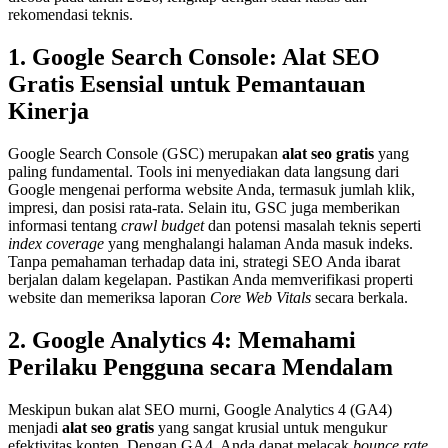
rekomendasi teknis.
1. Google Search Console: Alat SEO
Gratis Esensial untuk Pemantauan
Kinerja
Google Search Console (GSC) merupakan
alat seo gratis
yang
paling fundamental. Tools ini menyediakan data langsung dari
Google mengenai performa website Anda, termasuk jumlah klik,
impresi, dan posisi rata-rata. Selain itu, GSC juga memberikan
informasi tentang
crawl budget
dan potensi masalah teknis seperti
index coverage
yang menghalangi halaman Anda masuk indeks.
Tanpa pemahaman terhadap data ini, strategi SEO Anda ibarat
berjalan dalam kegelapan. Pastikan Anda memverifikasi properti
website dan memeriksa laporan
Core Web Vitals
secara berkala.
2. Google Analytics 4: Memahami
Perilaku Pengguna secara Mendalam
Meskipun bukan alat SEO murni, Google Analytics 4 (GA4)
menjadi
alat seo gratis
yang sangat krusial untuk mengukur
efektivitas konten. Dengan GA4, Anda dapat melacak
bounce rate
,