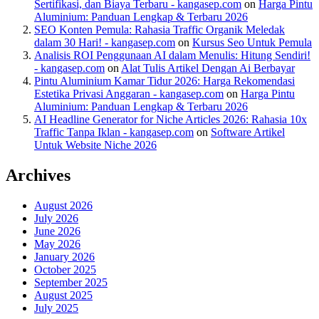
Sertifikasi, dan Biaya Terbaru - kangasep.com
on
Harga Pintu
Aluminium: Panduan Lengkap & Terbaru 2026
SEO Konten Pemula: Rahasia Traffic Organik Meledak
dalam 30 Hari! - kangasep.com
on
Kursus Seo Untuk Pemula
Analisis ROI Penggunaan AI dalam Menulis: Hitung Sendiri!
- kangasep.com
on
Alat Tulis Artikel Dengan Ai Berbayar
Pintu Aluminium Kamar Tidur 2026: Harga Rekomendasi
Estetika Privasi Anggaran - kangasep.com
on
Harga Pintu
Aluminium: Panduan Lengkap & Terbaru 2026
AI Headline Generator for Niche Articles 2026: Rahasia 10x
Traffic Tanpa Iklan - kangasep.com
on
Software Artikel
Untuk Website Niche 2026
Archives
August 2026
July 2026
June 2026
May 2026
January 2026
October 2025
September 2025
August 2025
July 2025