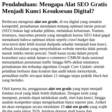
Pendahuluan: Mengapa Alat SEO Gratis
Menjadi Kunci Kesuksesan Digital?
Berbicara mengenai
alat seo gratis
, di era digital yang semakin
kompetitif, pemahaman mendalam tentang optimasi mesin pencari
(SEO) bukan lagi sekadar pilihan, melainkan keharusan. Namun,
ironisnya, mayoritas pemula yang mengikuti kursus SEO lokal gagal
memahami bahwa optimasi teknis seperti
crawl budget
dan
structured data
lebih krusial daripada sekadar menjejali kata kunci,
sebuah kesalahan yang menyebabkan website mereka tidak pernah
masuk indeks mesin pencari. Studi kasus nyata dalam proyek
konsultasi saya untuk laman e-commerce UMKM skala nasional
menunjukkan penurunan traffic hingga 60% akibat minimnya
pemahaman tim terhadap algoritma
Google Core Update
; setelah
pelatihan berbasis data konkret dan audit teknis menyeluruh,
pemulihan traffic tercapai dalam 12 minggu tanpa praktik
black-hat
yang berisiko.
Oleh karena itu, penggunaan
alat seo gratis
yang tepat menjadi
fondasi awal yang tidak boleh diabaikan. Dengan tools yang
mumpuni, pemula dapat melakukan audit, riset kata kunci, hingga
analisis kompetitor tanpa mengeluarkan biaya sepeser pun. Artikel
ini akan mengupas secara mendalam 10
alat seo gratis
yang wajib
dicoba pada tahun 2026, lengkap dengan studi kasus dan