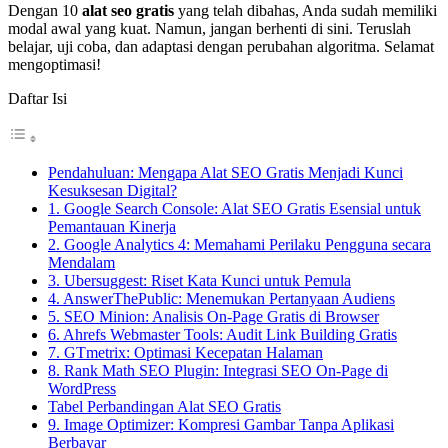
Dengan 10
alat seo gratis
yang telah dibahas, Anda sudah memiliki
modal awal yang kuat. Namun, jangan berhenti di sini. Teruslah
belajar, uji coba, dan adaptasi dengan perubahan algoritma. Selamat
mengoptimasi!
Daftar Isi
Pendahuluan: Mengapa Alat SEO Gratis Menjadi Kunci
Kesuksesan Digital?
1. Google Search Console: Alat SEO Gratis Esensial untuk
Pemantauan Kinerja
2. Google Analytics 4: Memahami Perilaku Pengguna secara
Mendalam
3. Ubersuggest: Riset Kata Kunci untuk Pemula
4. AnswerThePublic: Menemukan Pertanyaan Audiens
5. SEO Minion: Analisis On-Page Gratis di Browser
6. Ahrefs Webmaster Tools: Audit Link Building Gratis
7. GTmetrix: Optimasi Kecepatan Halaman
8. Rank Math SEO Plugin: Integrasi SEO On-Page di
WordPress
Tabel Perbandingan Alat SEO Gratis
9. Image Optimizer: Kompresi Gambar Tanpa Aplikasi
Berbayar