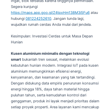
Ingat, stok terbatas karena tingginya permintaan.
Segera kunjungi
https://maps.app.goo.gl/Z4tpxHm138M3i5Fu6
atau
hubungi
081224252610
. Jangan tunda lagi,
wujudkan rumah cerdas Anda mulai dari jendela.
Kesimpulan: Investasi Cerdas untuk Masa Depan
Hunian
Kusen aluminium minimalis dengan teknologi
smart
bukanlah tren sesaat, melainkan evolusi
kebutuhan hunian modern. Integrasi IoT pada kusen
aluminium memungkinkan efisiensi energi,
kenyamanan, dan keamanan yang tak tertandingi.
Dengan didukung data empiris penurunan konsumsi
energi hingga 18%, daya tahan material hingga
puluhan tahun, serta kemudahan kontrol dari
genggaman, produk ini layak menjadi prioritas dalam
setiap proyek properti. Area layanan kami mencakup