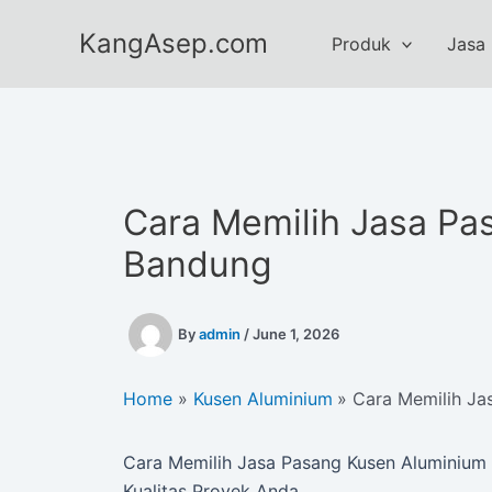
Skip
KangAsep.com
to
Produk
Jasa
content
Cara Memilih Jasa Pa
Bandung
By
admin
/
June 1, 2026
Home
Kusen Aluminium
Cara Memilih Ja
Cara Memilih Jasa Pasang Kusen Aluminium
Kualitas Proyek Anda